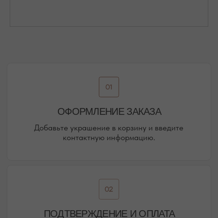
Присоединяйтесь к блогу, и вы первыми узнаете
о новинках и распродажах в нашем магазине.
ПЕРЕЙТИ В ИНСТАГРАМ*
ПЕРЕЙТИ ВО ВКОНТАКТЕ
НАШИ ОФЛАЙН-МАГАЗИНЫ —
ВАШЕ НОВОЕ МЕСТО СИЛЫ
АДРЕСА МАГАЗИНОВ
ЕВПАТОРИЯ
ЯЛТА