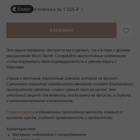
4 платежа по 1 025 ₽
Сплит
В КОРЗИНУ
Эти серьги прекрасно смотрятся как отдельно, так и в паре с другими
украшениями Moon Secret. Создавайте многослойные комбинации,
чтобы подчеркнуть свою индивидуальность и умение играть с
образами.
Серьги с матовым, бархатным сиянием, которое не кричит.
Сатиновое покрытие серебристого металла создаёт благородное,
приглушённое свечение, словно лунный свет на шёлке. Это
идеальный акцент для момента, когда важна не яркость, а глубина
и интеллектуальная элегантность.
Символ сердца
в обрамлении прохладного металла говорит о
чистоте чувств, глубокой привязанности и преданности.
Характеристики:
Материал: нейзильбер с посеребрением