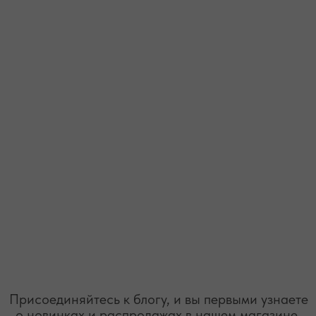
* принадлежит компании Meta, признанной экстремистской
организацией и запрещенной на территории РФ"
ТЕЛЕФОН
ВОПРОСЫ И ПРЕДЛОЖЕНИЯ
+7 (978) 678-95-97
WELCOME@MOONSECRET.RU
ИП Муединов Руслан Равильевич
ИНН 911005540193
Публичная оферта
ОГРНИП 324619600098571
Политика конфиденциальности
2026. Все права защищены
Разработка сайта