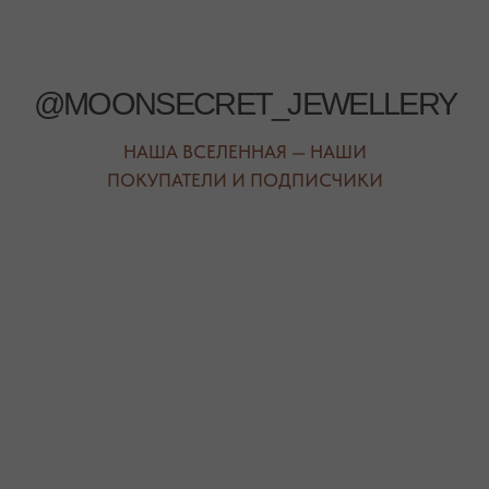
ЕЖЕДНЕВНО
+7 (978) 678-95-97
С 10:00 ДО 21:00
МЕССЕНДЖЕРЫ
TELEGRAM
MAX
АВТОРСКИЕ УКРАШЕНИЯ
С НАТУРАЛЬНЫМИ КАМНЯМИ
ДЛЯ КЛИЕНТА
КАТЕГОРИИ
О БРЕНДЕ
БРАСЛЕТЫ
СЕРТИФИКАТЫ
ПОД ЗАПРОС
СОТРУДНИЧЕСТВО
БРАСЛЕТЫ
ОТВЕТЫ НА ВОПРОСЫ
СЕРЬГИ
ТАБЛИЦА РАЗМЕРОВ
ПОДВЕСКИ
ПРОГРАММА ЛОЯЛЬНОСТИ
ЧОКЕРЫ
О КАМНЯХ
ГАЛСТУКИ
ДЛЯ НЕГО
ДЛЯ АКЦЕНТА
ДЛЯ МАЛЫШЕЙ
ДЛЯ ДОМА