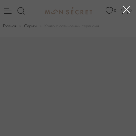
0
0
Главная
Серьги
Конго с сатиновыми сердцами