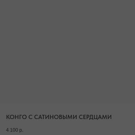
БЕСПЛАТНАЯ ДОСТАВКА ПО РФ ПРИ ЗАКАЗЕ ОТ 10 000 РУБЛЕЙ
КОНГО С САТИНОВЫМИ СЕРДЦАМИ
4 100
р.