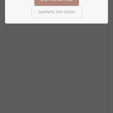
ЗАКРЫТЬ ЭТО ОКНО
ПОДТВЕРЖДЕНИЕ И ОПЛАТА
В течение часа с вами свяжется менеджер для
подтверждения заказа и направит ссылку на оплату
ПОДРОБНЕЕ ПРО ОПЛАТУ
ДОСТАВКА ТОВАРА
Доставка производится курьером транспортной
компании ( СДЭК и почта россии). С вами свяжутся
непосредственно перед доставкой
ПОДРОБНЕЕ ПРО ДОСТАВКУ