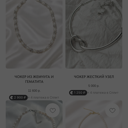
ВАШЕ НОВОЕ МЕСТО СИЛЫ
АДРЕСА МАГАЗИНОВ
ЕВПАТОРИЯ
ЯЛТА
КАРАИМСКАЯ, 36
ДРАЖИНСКОГО, 31Г
ПОСМОТРЕТЬ НА КАРТЕ
ПОСМОТРЕТЬ НА КАРТЕ
СИМФЕРОПОЛЬ
ЕВПАТОРИЙСКОЕ ШОССЕ, 8
ЧОКЕР ИЗ ЖЕМЧУГА И
ЧОКЕР ЖЕСТКИЙ УЗЕЛ
ПОСМОТРЕТЬ НА КАРТЕ
ГЕМАТИТА
5 000
р.
11 600
р.
1 250 ₽
× 4 платежа в Сплит
2 900 ₽
× 4 платежа в Сплит