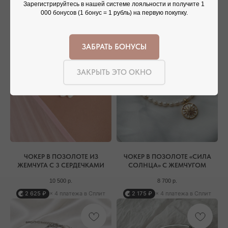
Зарегистрируйтесь в нашей системе лояльности и получите 1
000 бонусов (1 бонус = 1 рубль) на первую покупку.
ЗАБРАТЬ БОНУСЫ
ЗАКРЫТЬ ЭТО ОКНО
Присоединяйтесь к блогу, и вы первыми узнаете
о новинках и распродажах в нашем магазине.
ПЕРЕЙТИ В ИНСТАГРАМ*
ПЕРЕЙТИ ВО ВКОНТАКТЕ
ЧОКЕР В ПОЗОЛОТЕ ИЗ
ЧОКЕР В ПОЗОЛОТЕ «СИЛА
ЖЕМЧУГА С 3 СЕРДЕЧКАМИ
СОЛНЦА» С ЖЕМЧУГОМ
10 500
р.
8 700
р.
2 625 ₽
× 4 платежа в Сплит
2 175 ₽
× 4 платежа в Сплит
НАШИ ОФЛАЙН-МАГАЗИНЫ —