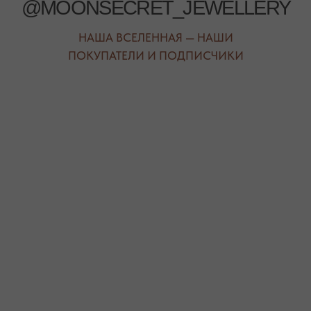
СЕРЬГИ
ТАБЛИЦА РАЗМЕРОВ
ПОДВЕСКИ
ПРОГРАММА ЛОЯЛЬНОСТИ
ЧОКЕРЫ
О КАМНЯХ
ГАЛСТУКИ
ДЛЯ НЕГО
ДЛЯ АКЦЕНТА
ДЛЯ МАЛЫШЕЙ
ДЛЯ ДОМА
* принадлежит компании Meta, признанной экстремистской
организацией и запрещенной на территории РФ"
ТЕЛЕФОН
ВОПРОСЫ И ПРЕДЛОЖЕНИЯ
+7 (978) 678-95-97
WELCOME@MOONSECRET.RU
ИП Муединов Руслан Равильевич
ИНН 911005540193
Публичная оферта
ОГРНИП 324619600098571
Политика конфиденциальности