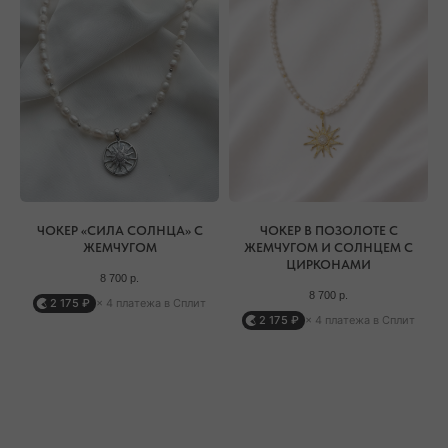
РЕЖИМ РАБОТЫ
ТЕЛЕФОН
ЕЖЕДНЕВНО
+7 (978) 678-95-97
С 10:00 ДО 21:00
МЕССЕНДЖЕРЫ
TELEGRAM
MAX
ЧОКЕР «СИЛА СОЛНЦА» С
ЧОКЕР В ПОЗОЛОТЕ С
ЖЕМЧУГОМ
ЖЕМЧУГОМ И СОЛНЦЕМ С
ЦИРКОНАМИ
8 700
р.
8 700
р.
2 175 ₽
× 4 платежа в Сплит
АВТОРСКИЕ УКРАШЕНИЯ
2 175 ₽
× 4 платежа в Сплит
С НАТУРАЛЬНЫМИ КАМНЯМИ
ДЛЯ КЛИЕНТА
КАТЕГОРИИ
О БРЕНДЕ
БРАСЛЕТЫ
СЕРТИФИКАТЫ
ПОД ЗАПРОС
СОТРУДНИЧЕСТВО
БРАСЛЕТЫ
ОТВЕТЫ НА ВОПРОСЫ