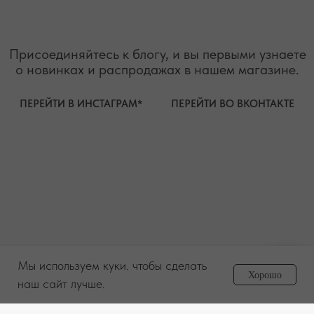
ИП Муединов Руслан Равильевич
ИНН 911005540193
Публичная оферта
ОГРНИП 324619600098571
Политика конфиденциальности
2026. Все права защищены
Разработка сайта
Мы используем куки. чтобы сделать
Задайте вопрос
Хорошо
менеджеру
наш сайт лучше.