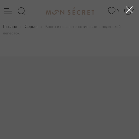
0
0
Главная
Серьги
Конго в позолоте сатиновые с подвеской
лепесток