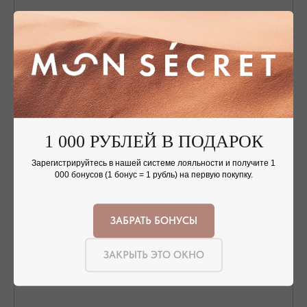
ОФОРМЛЕНИЕ ЗАКАЗА
Добавьте украшение в корзину и введите
контактную информацию.
1 000 РУБЛЕЙ В ПОДАРОК
Зарегистрируйтесь в нашей системе лояльности и получите 1
000 бонусов (1 бонус = 1 рубль) на первую покупку.
ПОДТВЕРЖДЕНИЕ И ОПЛАТА
В течение часа с вами свяжется менеджер для
подтверждения заказа и направит ссылку на оплату
ЗАБРАТЬ БОНУСЫ
ПОДРОБНЕЕ ПРО ОПЛАТУ
ЗАКРЫТЬ ЭТО ОКНО
ДОСТАВКА ТОВАРА