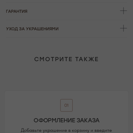
ОФОРМЛЕНИЕ ЗАКАЗА
ГАРАНТИЯ
Добавьте украшение в корзину и введите
контактную информацию.
УХОД ЗА УКРАШЕНИЯМИ
ПОДТВЕРЖДЕНИЕ И ОПЛАТА
СМОТРИТЕ ТАКЖЕ
В течение часа с вами свяжется менеджер для
подтверждения заказа и направит ссылку на оплату
ПОДРОБНЕЕ ПРО ОПЛАТУ
ДОСТАВКА ТОВАРА
Доставка производится курьером транспортной
компании ( СДЭК и почта россии). С вами свяжутся
непосредственно перед доставкой
ПОДРОБНЕЕ ПРО ДОСТАВКУ