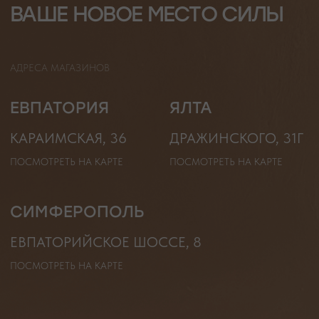
ТАБЛИЦА РАЗМЕРОВ
ПОДВЕСКИ
ПРОГРАММА ЛОЯЛЬНОСТИ
ЧОКЕРЫ
О КАМНЯХ
ГАЛСТУКИ
ДЛЯ НЕГО
ДЛЯ АКЦЕНТА
ДЛЯ МАЛЫШЕЙ
ДЛЯ ДОМА
* принадлежит компании Meta, признанной экстремистской
организацией и запрещенной на территории РФ"
ТЕЛЕФОН
ВОПРОСЫ И ПРЕДЛОЖЕНИЯ
+7 (978) 678-95-97
WELCOME@MOONSECRET.RU
ИП Муединов Руслан Равильевич
ИНН 911005540193
Публичная оферта
ОГРНИП 324619600098571
Политика конфиденциальности
2026. Все права защищены
Разработка сайта