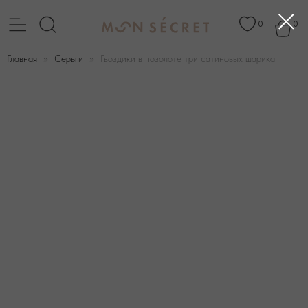
0
0
Главная
Серьги
Гвоздики в позолоте три сатиновых шарика