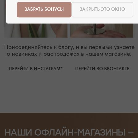
ЗАБРАТЬ БОНУСЫ
ЗАКРЫТЬ ЭТО ОКНО
РЕЖИМ РАБОТЫ
ТЕЛЕФОН
ЕЖЕДНЕВНО
+7 (978) 678-95-97
С 10:00 ДО 21:00
МЕССЕНДЖЕРЫ
TELEGRAM
MAX
АВТОРСКИЕ УКРАШЕНИЯ
С НАТУРАЛЬНЫМИ КАМНЯМИ
ДЛЯ КЛИЕНТА
КАТЕГОРИИ
О БРЕНДЕ
БРАСЛЕТЫ
СЕРТИФИКАТЫ
ПОД ЗАПРОС
СОТРУДНИЧЕСТВО
БРАСЛЕТЫ
ОТВЕТЫ НА ВОПРОСЫ
СЕРЬГИ