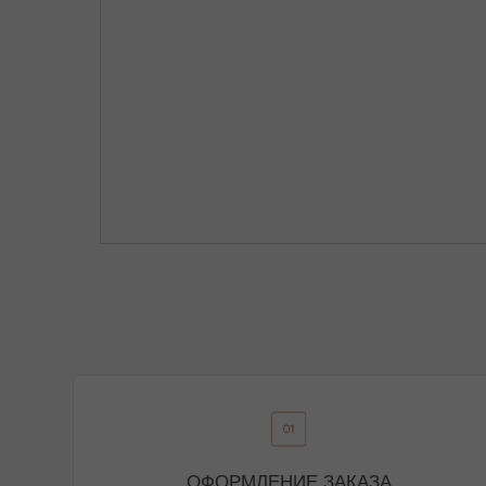
ОФОРМЛЕНИЕ ЗАКАЗА
Добавьте украшение в корзину и введите
контактную информацию.
@MOONSECRET_JEWELLERY
НАША ВСЕЛЕННАЯ — НАШИ ПОКУПАТЕЛИ И ПОДПИСЧИКИ