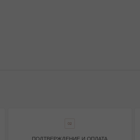
ПОДТВЕРЖДЕНИЕ И ОПЛАТА
В течение часа с вами свяжется менеджер для
Доставка произ
подтверждения заказа и направит ссылку на оплату
( СДЭК 
непо
ПОДРОБНЕЕ ПРО ОПЛАТУ
Присоединяйтесь к блогу, и вы первыми узнаете
о новинках и распродажах в нашем магазине.
ПЕРЕЙТИ В ИНСТАГРАМ*
ПЕРЕЙТИ ВО ВКОНТАКТЕ