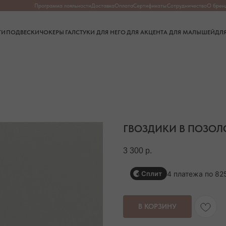
Программа лояльности
Доставка
Оплата
Сертификаты
Сотрудничество
О бренде
О камнях
Частые в
СКИ
ЧОКЕРЫ
ГАЛСТУКИ
ДЛЯ НЕГО
ДЛЯ АКЦЕНТА
ДЛЯ МАЛЫШЕЙ
ДЛЯ ДОМА
ГВОЗДИКИ В ПОЗОЛ
3 300
р.
4 платежа по 82
Сплит
В КОРЗИНУ