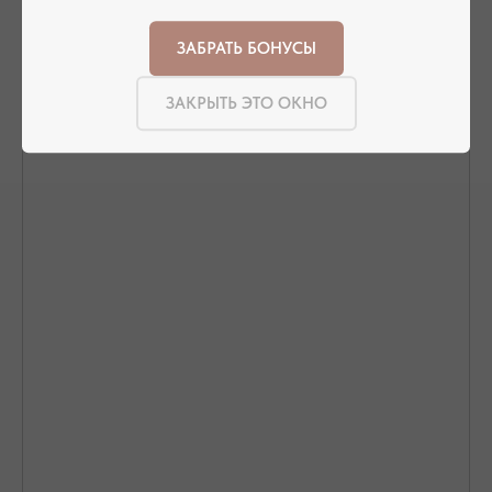
ОФОРМЛЕНИЕ ЗАКАЗА
Добавьте украшение в корзину и введите
контактную информацию.
ЗАБРАТЬ БОНУСЫ
ЗАКРЫТЬ ЭТО ОКНО
ПОДТВЕРЖДЕНИЕ И ОПЛАТА
В течение часа с вами свяжется менеджер для
подтверждения заказа и направит ссылку на оплату
ПОДРОБНЕЕ ПРО ОПЛАТУ
ДОСТАВКА ТОВАРА
Доставка производится курьером транспортной
компании ( СДЭК и почта россии). С вами свяжутся
непосредственно перед доставкой
ПОДРОБНЕЕ ПРО ДОСТАВКУ