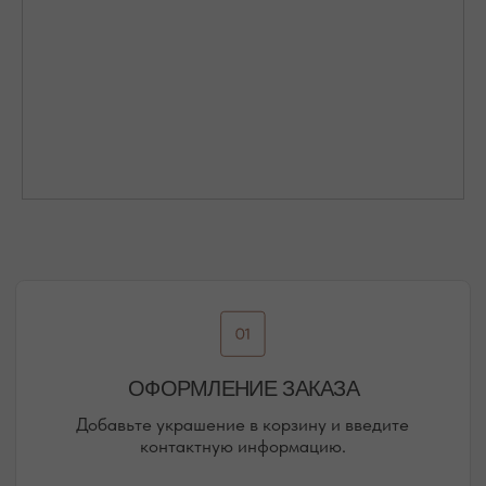
Присоединяйтесь к блогу, и вы первыми узнаете
о новинках и распродажах в нашем магазине.
ПЕРЕЙТИ В ИНСТАГРАМ*
ПЕРЕЙТИ ВО ВКОНТАКТЕ
НАШИ ОФЛАЙН-МАГАЗИНЫ —
ВАШЕ НОВОЕ МЕСТО СИЛЫ