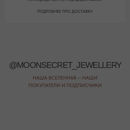
РЕЖИМ РАБОТЫ
ТЕЛЕФОН
ЕЖЕДНЕВНО
+7 (978) 678-95-97
С 10:00 ДО 21:00
МЕССЕНДЖЕРЫ
TELEGRAM
MAX
АВТОРСКИЕ УКРАШЕНИЯ
С НАТУРАЛЬНЫМИ КАМНЯМИ
ДЛЯ КЛИЕНТА
КАТЕГОРИИ
О БРЕНДЕ
БРАСЛЕТЫ
СЕРТИФИКАТЫ
ПОД ЗАПРОС
СОТРУДНИЧЕСТВО
БРАСЛЕТЫ
ОТВЕТЫ НА ВОПРОСЫ
СЕРЬГИ
ТАБЛИЦА РАЗМЕРОВ
ПОДВЕСКИ
ПРОГРАММА ЛОЯЛЬНОСТИ
ЧОКЕРЫ
О КАМНЯХ