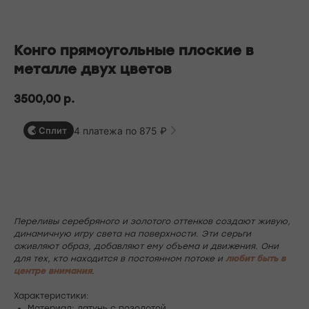
БЕСПЛАТНАЯ ДОСТАВКА ПО РФ ПРИ ЗАКАЗЕ ОТ 10 000 РУБЛЕЙ
Конго прямоугольные плоские в
металле двух цветов
3500,00
р.
4 платежа по 875 ₽
Сплит
В корзину
Переливы серебряного и золотого оттенков создают живую,
динамичную игру света на поверхности. Эти серьги
оживляют образ, добавляют ему объема и движения. Они
для тех, кто находится в постоянном потоке и
любит быть в
центре внимания
.
Характеристики:
Материал: латунь с позолотой