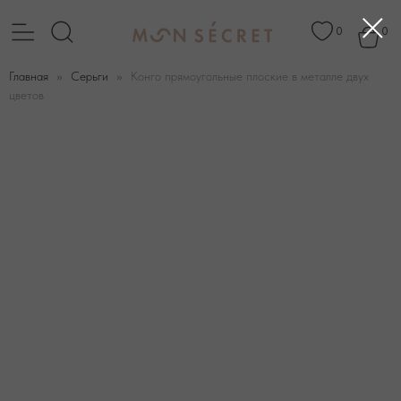
0
0
Главная
Серьги
Конго прямоугольные плоские в металле двух
цветов