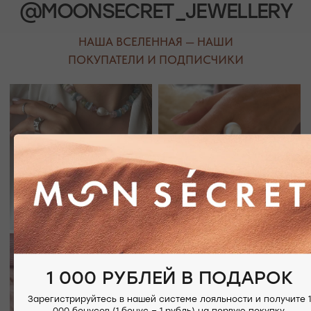
НАШИ ОФЛАЙН-МАГАЗИНЫ —
ВАШЕ НОВОЕ МЕСТО СИЛЫ
АДРЕСА МАГАЗИНОВ
ЕВПАТОРИЯ
ЯЛТА
КАРАИМСКАЯ, 36
ДРАЖИНСКОГО, 31Г
ПОСМОТРЕТЬ НА КАРТЕ
ПОСМОТРЕТЬ НА КАРТЕ
СИМФЕРОПОЛЬ
ЕВПАТОРИЙСКОЕ ШОССЕ, 8
1 000 РУБЛЕЙ В ПОДАРОК
ПОСМОТРЕТЬ НА КАРТЕ
Зарегистрируйтесь в нашей системе лояльности и получите 1