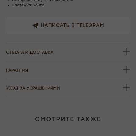
Застёжка: конго
НАПИСАТЬ В TELEGRAM
ОФОРМЛЕНИЕ ЗАКАЗА
ОПЛАТА И ДОСТАВКА
Добавьте украшение в корзину и введите
контактную информацию.
ГАРАНТИЯ
УХОД ЗА УКРАШЕНИЯМИ
ПОДТВЕРЖДЕНИЕ И ОПЛАТА
В течение часа с вами свяжется менеджер для
подтверждения заказа и направит ссылку на оплату
СМОТРИТЕ ТАКЖЕ
ПОДРОБНЕЕ ПРО ОПЛАТУ