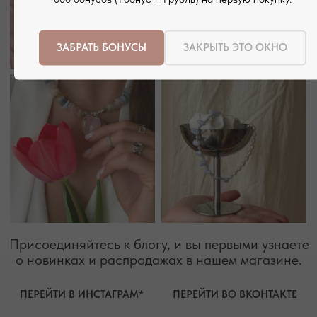
000 бонусов (1 бонус = 1 рубль) на первую покупку.
ЗАБРАТЬ БОНУСЫ
ЗАКРЫТЬ ЭТО ОКНО
РЕЖИМ РАБОТЫ
ТЕЛЕФОН
ЕЖЕДНЕВНО
+7 (978) 678-95-97
С 10:00 ДО 21:00
МЕССЕНДЖЕРЫ
TELEGRAM
MAX
АВТОРСКИЕ УКРАШЕНИЯ