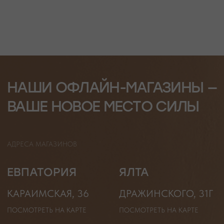
С НАТУРАЛЬНЫМИ КАМНЯМИ
ДЛЯ КЛИЕНТА
КАТЕГОРИИ
О БРЕНДЕ
БРАСЛЕТЫ
СЕРТИФИКАТЫ
ПОД ЗАПРОС
СОТРУДНИЧЕСТВО
БРАСЛЕТЫ
ОТВЕТЫ НА ВОПРОСЫ
СЕРЬГИ
ТАБЛИЦА РАЗМЕРОВ
ПОДВЕСКИ
ПРОГРАММА ЛОЯЛЬНОСТИ
ЧОКЕРЫ
О КАМНЯХ
ГАЛСТУКИ
ДЛЯ НЕГО
ДЛЯ АКЦЕНТА
ДЛЯ МАЛЫШЕЙ
ДЛЯ ДОМА
* принадлежит компании Meta, признанной экстремистской
организацией и запрещенной на территории РФ"
ТЕЛЕФОН
ВОПРОСЫ И ПРЕДЛОЖЕНИЯ