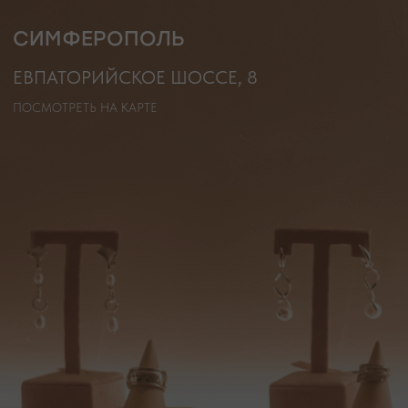
+7 (978) 678-95-97
WELCOME@MOONSECRET.RU
ИП Муединов Руслан Равильевич
ИНН 911005540193
Публичная оферта
ОГРНИП 324619600098571
Политика конфиденциальности
2026. Все права защищены
Разработка сайта