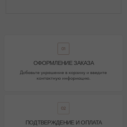
Присоединяйтесь к блогу, и вы первыми узнаете
о новинках и распродажах в нашем магазине.
ПЕРЕЙТИ В ИНСТАГРАМ*
ПЕРЕЙТИ ВО ВКОНТАКТЕ
НАШИ ОФЛАЙН-МАГАЗИНЫ —
ВАШЕ НОВОЕ МЕСТО СИЛЫ
АДРЕСА МАГАЗИНОВ
ЕВПАТОРИЯ
ЯЛТА