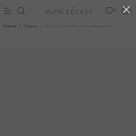
0
0
Главная
Серьги
Конго в позолоте с мини жемчужиной