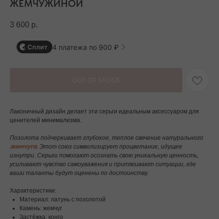
ЖЕМЧУЖИНОЙ
3 600
р.
4 платежа по 900 ₽
Сплит
OUT OF STOCK
Лаконичный дизайн делает эти серьги идеальным аксессуаром для
ценителей минимализма.
Позолота подчеркивает глубокое, теплое свечение натурального
жемчуга
. Этот союз символизирует процветание, идущее
изнутри. Серьги помогают осознать свою уникальную ценность,
усиливают чувство самоуважения и притягивают ситуации, где
ваши таланты будут оценены по достоинству.
Характеристики:
Материал: латунь с позолотой
Камень: жемчуг
Застёжка: конго