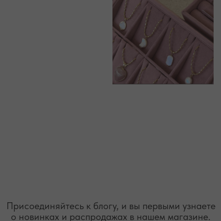
* принадлежит компании Meta, признанной экстремистской
организацией и запрещенной на территории РФ"
ТЕЛЕФОН
ВОПРОСЫ И ПРЕДЛОЖЕНИЯ
+7 (978) 678-95-97
WELCOME@MOONSECRET.RU
ИП Муединов Руслан Равильевич
ИНН 911005540193
Публичная оферта
ОГРНИП 324619600098571
Политика конфиденциальности
2026. Все права защищены
Разработка сайта