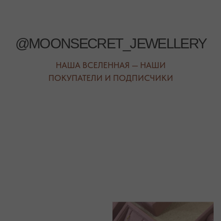
С 10:00 ДО 21:00
МЕССЕНДЖЕРЫ
TELEGRAM
MAX
АВТОРСКИЕ УКРАШЕНИЯ
С НАТУРАЛЬНЫМИ КАМНЯМИ
ДЛЯ КЛИЕНТА
КАТЕГОРИИ
О БРЕНДЕ
БРАСЛЕТЫ
СЕРТИФИКАТЫ
ПОД ЗАПРОС
СОТРУДНИЧЕСТВО
БРАСЛЕТЫ
ОТВЕТЫ НА ВОПРОСЫ
СЕРЬГИ
ТАБЛИЦА РАЗМЕРОВ
ПОДВЕСКИ
ПРОГРАММА ЛОЯЛЬНОСТИ
ЧОКЕРЫ
О КАМНЯХ
ГАЛСТУКИ
ДЛЯ НЕГО
ДЛЯ АКЦЕНТА
ДЛЯ МАЛЫШЕЙ
ДЛЯ ДОМА