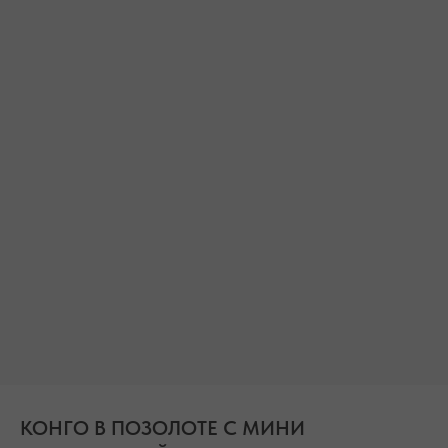
БЕСПЛАТНАЯ ДОСТАВКА ПО РФ ПРИ ЗАКАЗЕ ОТ 10 000 РУБЛЕЙ
КОНГО В ПОЗОЛОТЕ С МИНИ