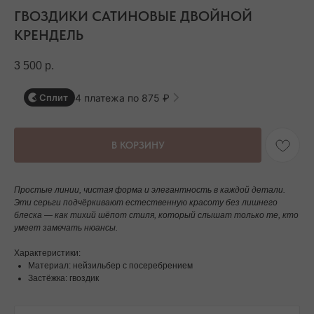
ГВОЗДИКИ САТИНОВЫЕ ДВОЙНОЙ
КРЕНДЕЛЬ
3 500
р.
4 платежа по 875 ₽
Сплит
В КОРЗИНУ
Простые линии, чистая форма и элегантность в каждой детали.
Эти серьги подчёркивают естественную красоту без лишнего
блеска — как тихий шёпот стиля, который слышат только те, кто
умеет замечать нюансы.
Характеристики:
Материал: нейзильбер с посеребрением
Застёжка: гвоздик