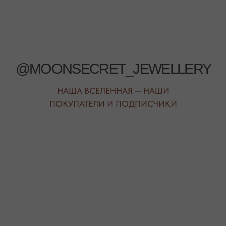
РЕЖИМ РАБОТЫ
ТЕЛЕФОН
ЕЖЕДНЕВНО
+7 (978) 678-95-97
С 10:00 ДО 21:00
МЕССЕНДЖЕРЫ
TELEGRAM
MAX
АВТОРСКИЕ УКРАШЕНИЯ
С НАТУРАЛЬНЫМИ КАМНЯМИ
ДЛЯ КЛИЕНТА
КАТЕГОРИИ
О БРЕНДЕ
БРАСЛЕТЫ
СЕРТИФИКАТЫ
ПОД ЗАПРОС
СОТРУДНИЧЕСТВО
БРАСЛЕТЫ
ОТВЕТЫ НА ВОПРОСЫ
СЕРЬГИ
ТАБЛИЦА РАЗМЕРОВ
ПОДВЕСКИ
ПРОГРАММА ЛОЯЛЬНОСТИ
ЧОКЕРЫ
О КАМНЯХ
ГАЛСТУКИ
ДЛЯ НЕГО
ДЛЯ АКЦЕНТА
ДЛЯ МАЛЫШЕЙ
ДЛЯ ДОМА