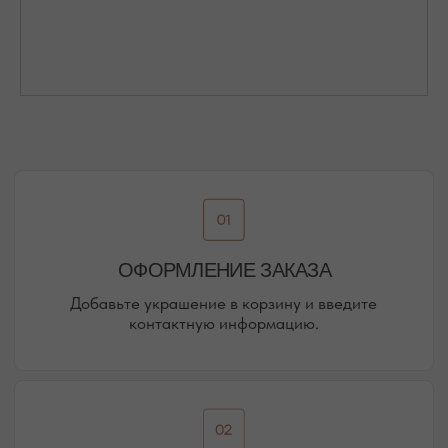
Присоединяйтесь к блогу, и вы первыми узнаете
о новинках и распродажах в нашем магазине.
ПЕРЕЙТИ В ИНСТАГРАМ*
ПЕРЕЙТИ ВО ВКОНТАКТЕ
НАШИ ОФЛАЙН-МАГАЗИНЫ —
ВАШЕ НОВОЕ МЕСТО СИЛЫ
АДРЕСА МАГАЗИНОВ