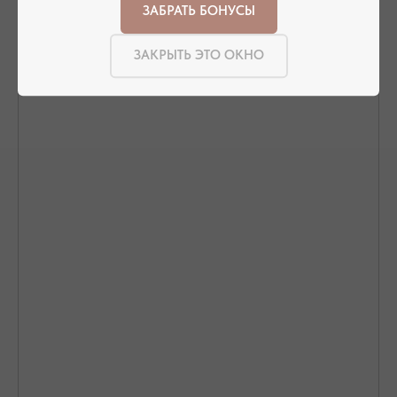
ЗАБРАТЬ БОНУСЫ
ЗАКРЫТЬ ЭТО ОКНО
ПОДТВЕРЖДЕНИЕ И ОПЛАТА
В течение часа с вами свяжется менеджер для
подтверждения заказа и направит ссылку на оплату
ПОДРОБНЕЕ ПРО ОПЛАТУ
ДОСТАВКА ТОВАРА
Доставка производится курьером транспортной
компании ( СДЭК и почта россии). С вами свяжутся
непосредственно перед доставкой
ПОДРОБНЕЕ ПРО ДОСТАВКУ