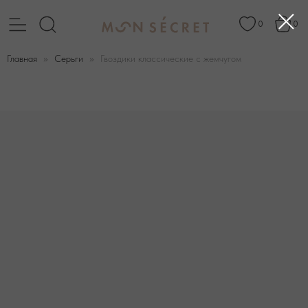
0
0
Главная
Серьги
Гвоздики классические с жемчугом