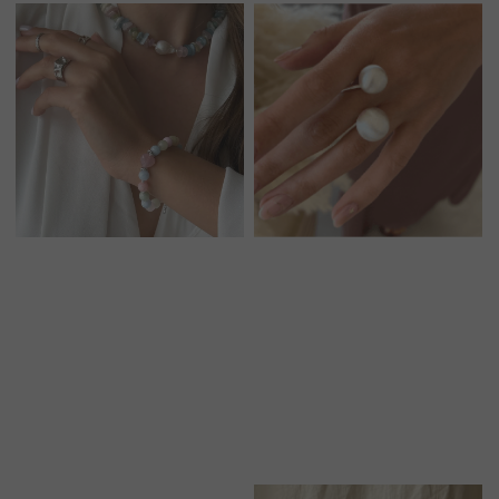
О БРЕНДЕ
БРАСЛЕТЫ
СЕРТИФИКАТЫ
ПОД ЗАПРОС
СОТРУДНИЧЕСТВО
БРАСЛЕТЫ
ОТВЕТЫ НА ВОПРОСЫ
СЕРЬГИ
ТАБЛИЦА РАЗМЕРОВ
ПОДВЕСКИ
ПРОГРАММА ЛОЯЛЬНОСТИ
ЧОКЕРЫ
О КАМНЯХ
ГАЛСТУКИ
ДЛЯ НЕГО
ДЛЯ АКЦЕНТА
ДЛЯ МАЛЫШЕЙ
ДЛЯ ДОМА
* принадлежит компании Meta, признанной экстремистской
организацией и запрещенной на территории РФ"
ТЕЛЕФОН
ВОПРОСЫ И ПРЕДЛОЖЕНИЯ
+7 (978) 678-95-97
WELCOME@MOONSECRET.RU
ИП Муединов Руслан Равильевич
ИНН 911005540193
Публичная оферта