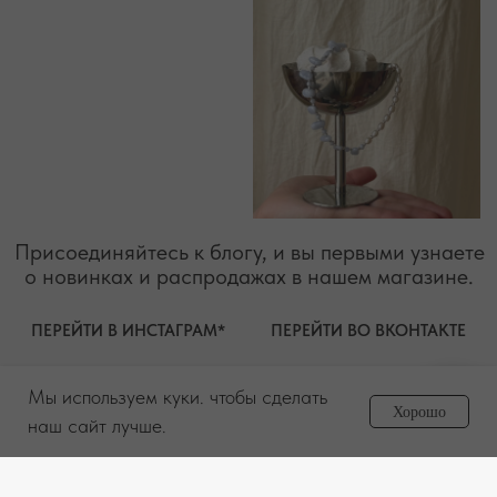
ОГРНИП 324619600098571
Политика конфиденциальности
2026. Все права защищены
Разработка сайта
Мы используем куки. чтобы сделать
Задайте вопрос
Хорошо
менеджеру
наш сайт лучше.