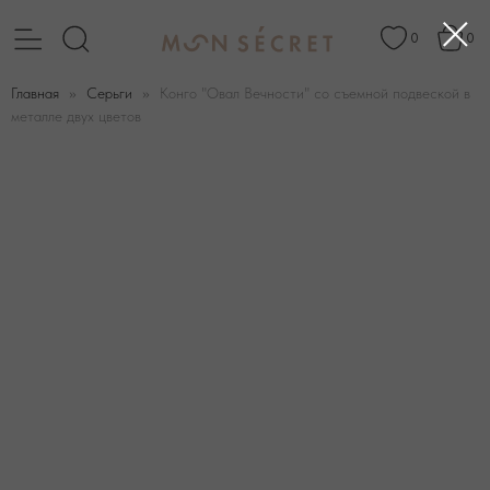
0
0
Главная
Серьги
Конго "Овал Вечности" cо съемной подвеской в
металле двух цветов