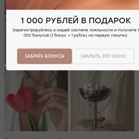
ЕВПАТОРИЙСКОЕ ШОССЕ, 8
ПОСМОТРЕТЬ НА КАРТЕ
1 000 РУБЛЕЙ В ПОДАРОК
Зарегистрируйтесь в нашей системе лояльности и получите 1
000 бонусов (1 бонус = 1 рубль) на первую покупку.
ЗАБРАТЬ БОНУСЫ
ЗАКРЫТЬ ЭТО ОКНО
РЕЖИМ РАБОТЫ
ТЕЛЕФОН
ЕЖЕДНЕВНО
+7 (978) 678-95-97
С 10:00 ДО 21:00
МЕССЕНДЖЕРЫ
TELEGRAM
MAX