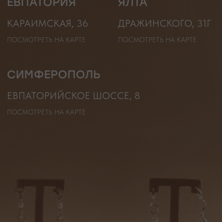
* принадлежит компании Meta, признанной экстремистской
организацией и запрещенной на территории РФ"
ТЕЛЕФОН
ВОПРОСЫ И ПРЕДЛОЖЕНИЯ
+7 (978) 678-95-97
WELCOME@MOONSECRET.RU
ИП Муединов Руслан Равильевич
ИНН 911005540193
Публичная оферта
ОГРНИП 324619600098571
Политика конфиденциальности
2026. Все права защищены
Разработка сайта