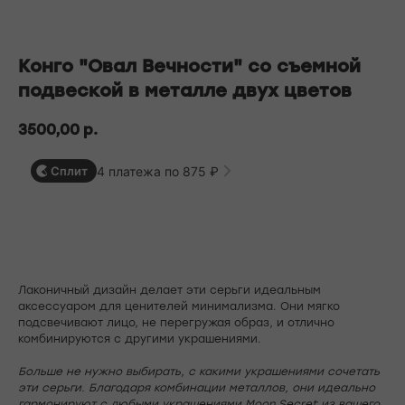
БЕСПЛАТНАЯ ДОСТАВКА ПО РФ ПРИ ЗАКАЗЕ ОТ 10 000 РУБЛЕЙ
Конго "Овал Вечности" cо съемной
подвеской в металле двух цветов
3500,00
р.
4 платежа по 875 ₽
Сплит
В корзину
Лаконичный дизайн делает эти серьги идеальным
аксессуаром для ценителей минимализма. Они мягко
подсвечивают лицо, не перегружая образ, и отлично
комбинируются с другими украшениями.
Больше не нужно выбирать, с какими украшениями сочетать
эти серьги. Благодаря комбинации металлов, они идеально
гармонируют с любыми украшениями Moon Secret из вашего