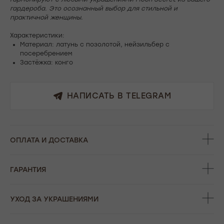
гардероба. Это осознанный выбор для стильной и
практичной женщины.
Характеристики:
Материал: латунь с позолотой, нейзильбер с
посеребрением
Застёжка: конго
НАПИСАТЬ В TELEGRAM
ОФОРМЛЕНИЕ ЗАКАЗА
Добавьте украшение в корзину и введите
ОПЛАТА И ДОСТАВКА
контактную информацию.
ГАРАНТИЯ
УХОД ЗА УКРАШЕНИЯМИ
ПОДТВЕРЖДЕНИЕ И ОПЛАТА
В течение часа с вами свяжется менеджер для
подтверждения заказа и направит ссылку на оплату