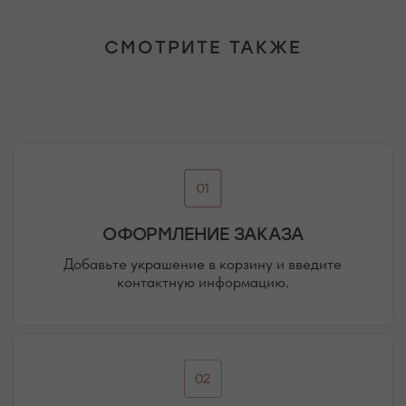
ПОДРОБНЕЕ ПРО ОПЛАТУ
СМОТРИТЕ ТАКЖЕ
ДОСТАВКА ТОВАРА
Доставка производится курьером транспортной
компании ( СДЭК и почта россии). С вами свяжутся
непосредственно перед доставкой
ПОДРОБНЕЕ ПРО ДОСТАВКУ
@MOONSECRET_JEWELLERY
НАША ВСЕЛЕННАЯ — НАШИ
ПОКУПАТЕЛИ И ПОДПИСЧИКИ