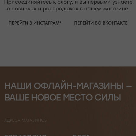
АВТОРСКИЕ УКРАШЕНИЯ
С НАТУРАЛЬНЫМИ КАМНЯМИ
ДЛЯ КЛИЕНТА
КАТЕГОРИИ
О БРЕНДЕ
БРАСЛЕТЫ
СЕРТИФИКАТЫ
ПОД ЗАПРОС
СОТРУДНИЧЕСТВО
БРАСЛЕТЫ
ОТВЕТЫ НА ВОПРОСЫ
СЕРЬГИ
ТАБЛИЦА РАЗМЕРОВ
ПОДВЕСКИ
ПРОГРАММА ЛОЯЛЬНОСТИ
ЧОКЕРЫ
О КАМНЯХ
ГАЛСТУКИ
ДЛЯ НЕГО
ДЛЯ АКЦЕНТА
ДЛЯ МАЛЫШЕЙ
ДЛЯ ДОМА