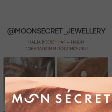
Присоединяйтесь к блогу, и вы первыми узнаете
о новинках и распродажах в нашем магазине.
ПЕРЕЙТИ В ИНСТАГРАМ*
ПЕРЕЙТИ ВО ВКОНТАКТЕ
НАШИ ОФЛАЙН-МАГАЗИНЫ —
ВАШЕ НОВОЕ МЕСТО СИЛЫ
АДРЕСА МАГАЗИНОВ
ЕВПАТОРИЯ
ЯЛТА
КАРАИМСКАЯ, 36
ДРАЖИНСКОГО, 31Г
ПОСМОТРЕТЬ НА КАРТЕ
ПОСМОТРЕТЬ НА КАРТЕ
СИМФЕРОПОЛЬ