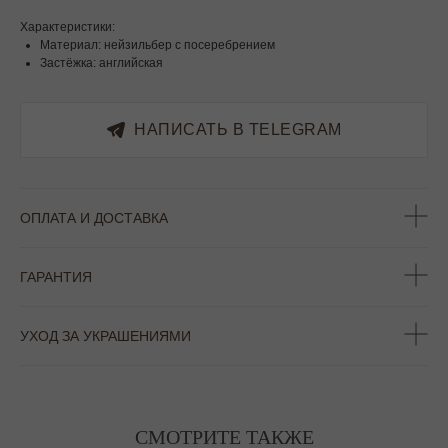
Характеристики:
Материал: нейзильбер с посеребрением
Застёжка: английская
НАПИСАТЬ В TELEGRAM
ОФОРМЛЕНИЕ ЗАКАЗА
ОПЛАТА И ДОСТАВКА
Добавьте украшение в корзину и введите
контактную информацию.
ГАРАНТИЯ
УХОД ЗА УКРАШЕНИЯМИ
ПОДТВЕРЖДЕНИЕ И ОПЛАТА
В течение часа с вами свяжется менеджер для
подтверждения заказа и направит ссылку на оплату
ПОДРОБНЕЕ ПРО ОПЛАТУ
СМОТРИТЕ ТАКЖЕ