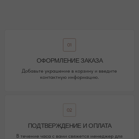
ДОСТАВКА ТОВАРА
Доставка производится курьером транспортной
компании ( СДЭК и почта россии). С вами свяжутся
непосредственно перед доставкой
ПОДРОБНЕЕ ПРО ДОСТАВКУ
@MOONSECRET_JEWELLERY
НАША ВСЕЛЕННАЯ — НАШИ
ПОКУПАТЕЛИ И ПОДПИСЧИКИ