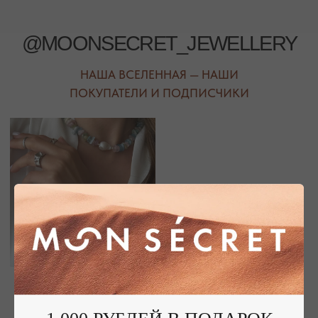
ПЕРЕЙТИ В ИНСТАГРАМ*
ПЕРЕЙТИ ВО ВКОНТАКТЕ
НАШИ ОФЛАЙН-МАГАЗИНЫ —
ВАШЕ НОВОЕ МЕСТО СИЛЫ
АДРЕСА МАГАЗИНОВ
ЕВПАТОРИЯ
ЯЛТА
КАРАИМСКАЯ, 36
ДРАЖИНСКОГО, 31Г
ПОСМОТРЕТЬ НА КАРТЕ
ПОСМОТРЕТЬ НА КАРТЕ
СИМФЕРОПОЛЬ
ЕВПАТОРИЙСКОЕ ШОССЕ, 8
ПОСМОТРЕТЬ НА КАРТЕ