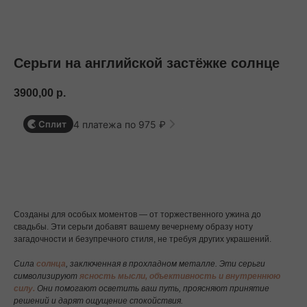
БЕСПЛАТНАЯ ДОСТАВКА ПО РФ ПРИ ЗАКАЗЕ ОТ 10 000 РУБЛЕЙ
Серьги на английской застёжке солнце
3900,00
р.
4 платежа по 975 ₽
Сплит
В корзину
Созданы для особых моментов — от торжественного ужина до
свадьбы. Эти серьги добавят вашему вечернему образу ноту
загадочности и безупречного стиля, не требуя других украшений.
Сила
солнца
, заключенная в прохладном металле. Эти серьги
символизируют
ясность мысли, объективность и внутреннюю
силу.
Они помогают осветить ваш путь, проясняют принятие
решений и дарят ощущение спокойствия.