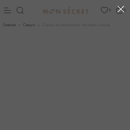
0
0
Главная
Серьги
Серьги на английской застёжке солнце