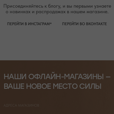
АВТОРСКИЕ УКРАШЕНИЯ
С НАТУРАЛЬНЫМИ КАМНЯМИ
ДЛЯ КЛИЕНТА
КАТЕГОРИИ
О БРЕНДЕ
БРАСЛЕТЫ
СЕРТИФИКАТЫ
ПОД ЗАПРОС
СОТРУДНИЧЕСТВО
БРАСЛЕТЫ
ОТВЕТЫ НА ВОПРОСЫ
СЕРЬГИ
ТАБЛИЦА РАЗМЕРОВ
ПОДВЕСКИ
ПРОГРАММА ЛОЯЛЬНОСТИ
ЧОКЕРЫ
О КАМНЯХ
ГАЛСТУКИ
ДЛЯ НЕГО
ДЛЯ АКЦЕНТА
ДЛЯ МАЛЫШЕЙ
ДЛЯ ДОМА