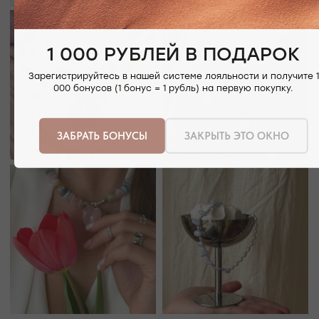
ЕВПАТОРИЙСКОЕ ШОССЕ, 8
ПОСМОТРЕТЬ НА КАРТЕ
1 000 РУБЛЕЙ В ПОДАРОК
Зарегистрируйтесь в нашей системе лояльности и получите 1
000 бонусов (1 бонус = 1 рубль) на первую покупку.
ЗАБРАТЬ БОНУСЫ
ЗАКРЫТЬ ЭТО ОКНО
РЕЖИМ РАБОТЫ
ТЕЛЕФОН
ЕЖЕДНЕВНО
+7 (978) 678-95-97
С 10:00 ДО 21:00
МЕССЕНДЖЕРЫ
TELEGRAM
MAX