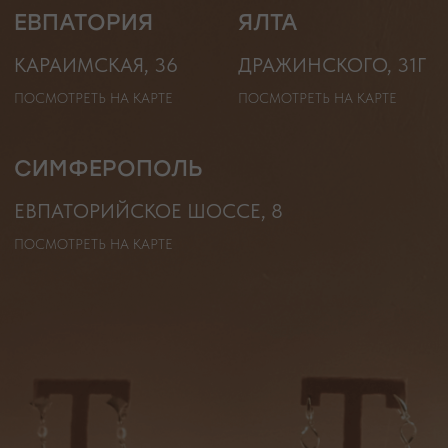
* принадлежит компании Meta, признанной экстремистской
организацией и запрещенной на территории РФ"
ТЕЛЕФОН
ВОПРОСЫ И ПРЕДЛОЖЕНИЯ
+7 (978) 678-95-97
WELCOME@MOONSECRET.RU
ИП Муединов Руслан Равильевич
ИНН 911005540193
Публичная оферта
ОГРНИП 324619600098571
Политика конфиденциальности
2026. Все права защищены
Разработка сайта