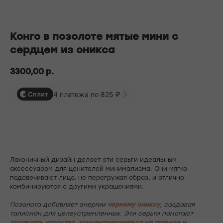
БЕСПЛАТНАЯ ДОСТАВКА ПО РФ ПРИ ЗАКАЗЕ ОТ 10 000 РУБЛЕЙ
Конго в позолоте мятые мини с
сердцем из оникса
3300,00
р.
4 платежа по 825 ₽
Сплит
В корзину
Лаконичный дизайн делает эти серьги идеальным
аксессуаром для ценителей минимализма. Они мягко
подсвечивают лицо, не перегружая образ, и отлично
комбинируются с другими украшениями.
Позолота добавляет энергии
черному ониксу
, создавая
талисман для целеустремленных. Эти серьги помогают
проявлять упорство, концентрироваться на главном и