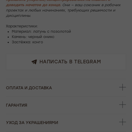
доводить начатое до конца.
Они — ваш союзник в рабочих
проектах и любых начинаниях, требующих решимости и
дисциплины.
Характеристики:
Материал: латунь с позолотой
Камень: черный оникс
Застёжка: конго
НАПИСАТЬ В TELEGRAM
ОФОРМЛЕНИЕ ЗАКАЗА
Добавьте украшение в корзину и введите
ОПЛАТА И ДОСТАВКА
контактную информацию.
ГАРАНТИЯ
ПОДТВЕРЖДЕНИЕ И ОПЛАТА
УХОД ЗА УКРАШЕНИЯМИ
В течение часа с вами свяжется менеджер для