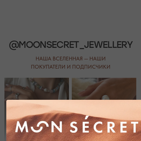
Присоединяйтесь к блогу, и вы первыми узнаете
о новинках и распродажах в нашем магазине.
ПЕРЕЙТИ В ИНСТАГРАМ*
ПЕРЕЙТИ ВО ВКОНТАКТЕ
НАШИ ОФЛАЙН-МАГАЗИНЫ —
ВАШЕ НОВОЕ МЕСТО СИЛЫ
АДРЕСА МАГАЗИНОВ
ЕВПАТОРИЯ
ЯЛТА
КАРАИМСКАЯ, 36
ДРАЖИНСКОГО, 31Г
ПОСМОТРЕТЬ НА КАРТЕ
ПОСМОТРЕТЬ НА КАРТЕ
СИМФЕРОПОЛЬ