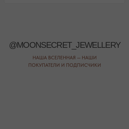
РЕЖИМ РАБОТЫ
ТЕЛЕФОН
ЕЖЕДНЕВНО
+7 (978) 678-95-97
С 10:00 ДО 21:00
МЕССЕНДЖЕРЫ
TELEGRAM
MAX
АВТОРСКИЕ УКРАШЕНИЯ
С НАТУРАЛЬНЫМИ КАМНЯМИ
ДЛЯ КЛИЕНТА
КАТЕГОРИИ
О БРЕНДЕ
БРАСЛЕТЫ
СЕРТИФИКАТЫ
ПОД ЗАПРОС
СОТРУДНИЧЕСТВО
БРАСЛЕТЫ
ОТВЕТЫ НА ВОПРОСЫ
СЕРЬГИ
ТАБЛИЦА РАЗМЕРОВ
ПОДВЕСКИ
ПРОГРАММА ЛОЯЛЬНОСТИ
ЧОКЕРЫ
О КАМНЯХ
ГАЛСТУКИ
ДЛЯ НЕГО
ДЛЯ АКЦЕНТА
ДЛЯ МАЛЫШЕЙ
ДЛЯ ДОМА