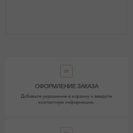
Присоединяйтесь к блогу, и вы первыми узнаете
о новинках и распродажах в нашем магазине.
ПЕРЕЙТИ В ИНСТАГРАМ*
ПЕРЕЙТИ ВО ВКОНТАКТЕ
НАШИ ОФЛАЙН-МАГАЗИНЫ —
ВАШЕ НОВОЕ МЕСТО СИЛЫ
АДРЕСА МАГАЗИНОВ