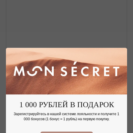
Nothing found
1 000 РУБЛЕЙ В ПОДАРОК
Зарегистрируйтесь в нашей системе лояльности и получите 1
ОФОРМЛЕНИЕ ЗАКАЗА
000 бонусов (1 бонус = 1 рубль) на первую покупку.
Добавьте украшение в корзину и введите
контактную информацию.