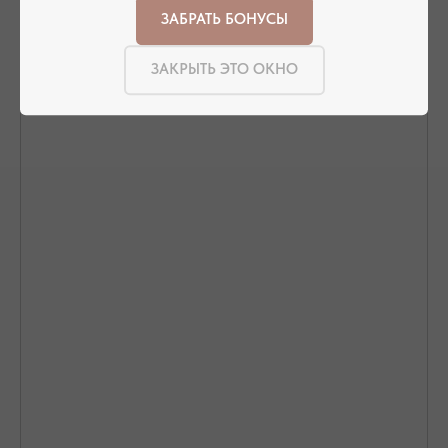
ЗАБРАТЬ БОНУСЫ
ЗАКРЫТЬ ЭТО ОКНО
ПОДТВЕРЖДЕНИЕ И ОПЛАТА
В течение часа с вами свяжется менеджер для
подтверждения заказа и направит ссылку на оплату
ПОДРОБНЕЕ ПРО ОПЛАТУ
ДОСТАВКА ТОВАРА
Доставка производится курьером транспортной
компании ( СДЭК и почта россии). С вами свяжутся
непосредственно перед доставкой
ПОДРОБНЕЕ ПРО ДОСТАВКУ