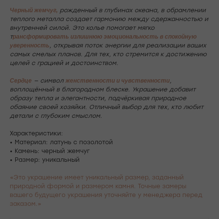
Черный жемчуг,
рожденный в глубинах океана, в обрамлении
теплого металла создает гармонию между сдержанностью и
внутренней силой. Это колье помогает мягко
т
рансформировать излишнюю эмоциональность в спокойную
уверенность
, открывая поток энергии для реализации ваших
самых смелых планов. Для тех, кто стремится к достижению
целей с грацией и достоинством.
Сердце
— символ
женственности и чувственности
,
воплощённый в благородном блеске. Украшение добавит
образу тепла и элегантности, подчёркивая природное
обаяние своей хозяйки. Отличный выбор для тех, кто любит
детали с глубоким смыслом.
Характеристики:
• Материал: латунь с позолотой
• Камень: черный жемчуг
• Размер: уникальный
«Это украшение имеет уникальный размер, заданный
природной формой и размером камня. Точные замеры
вашего будущего украшения уточняйте у менеджера перед
заказом.»