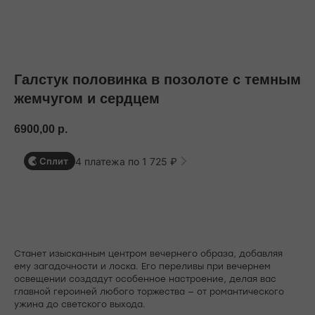
БЕСПЛАТНАЯ ДОСТАВКА ПО РФ ПРИ ЗАКАЗЕ ОТ 10 000 РУБЛЕЙ
Галстук половинка в позолоте с темным
жемчугом и сердцем
6900,00
р.
4 платежа по 1 725 ₽
Сплит
В корзину
Станет изысканным центром вечернего образа, добавляя
ему загадочности и лоска. Его переливы при вечернем
освещении создадут особенное настроение, делая вас
главной героиней любого торжества — от романтического
ужина до светского выхода.