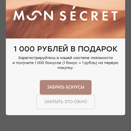
АДРЕСА МАГАЗИНОВ
ЕВПАТОРИЯ
ЯЛТА
КАРАИМСКАЯ, 36
ДРАЖИНСКОГО, 31Г
ПОСМОТРЕТЬ НА КАРТЕ
ПОСМОТРЕТЬ НА КАРТЕ
1 000 РУБЛЕЙ В ПОДАРОК
СИМФЕРОПОЛЬ
Зарегистрируйтесь в нашей системе лояльности
ЕВПАТОРИЙСКОЕ ШОССЕ, 8
и получите 1 000 бонусов (1 бонус = 1 рубль) на первую
покупку.
ПОСМОТРЕТЬ НА КАРТЕ
ЗАБРАТЬ БОНУСЫ
ЗАКРЫТЬ ЭТО ОКНО