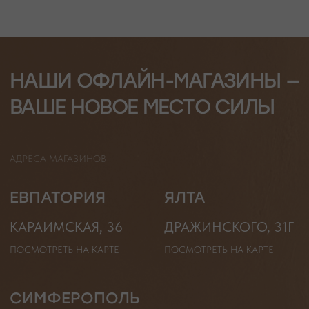
ГАЛСТУКИ
ДЛЯ НЕГО
ДЛЯ АКЦЕНТА
ДЛЯ МАЛЫШЕЙ
ДЛЯ ДОМА
* принадлежит компании Meta, признанной экстремистской
организацией и запрещенной на территории РФ"
ТЕЛЕФОН
ВОПРОСЫ И ПРЕДЛОЖЕНИЯ
+7 (978) 678-95-97
WELCOME@MOONSECRET.RU
ИП Муединов Руслан Равильевич
ИНН 911005540193
Публичная оферта
ОГРНИП 324619600098571
Политика конфиденциальности
2026. Все права защищены
Разработка сайта