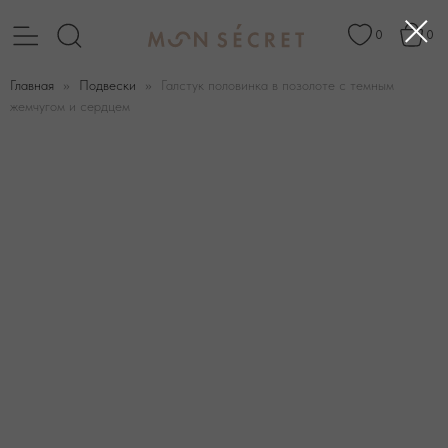
0
0
Главная
Подвески
Галстук половинка в позолоте с темным
жемчугом и сердцем