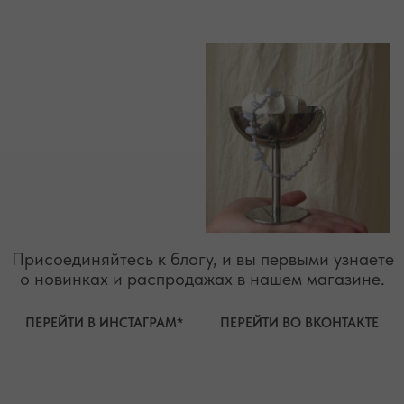
РЕЖИМ РАБОТЫ
ТЕЛЕФОН
ЕЖЕДНЕВНО
+7 (978) 678-95-97
С 10:00 ДО 21:00
МЕССЕНДЖЕРЫ
TELEGRAM
MAX
АВТОРСКИЕ УКРАШЕНИЯ
С НАТУРАЛЬНЫМИ КАМНЯМИ
ДЛЯ КЛИЕНТА
КАТЕГОРИИ
О БРЕНДЕ
БРАСЛЕТЫ
СЕРТИФИКАТЫ
ПОД ЗАПРОС
СОТРУДНИЧЕСТВО
БРАСЛЕТЫ
ОТВЕТЫ НА ВОПРОСЫ
СЕРЬГИ
ТАБЛИЦА РАЗМЕРОВ
ПОДВЕСКИ
ПРОГРАММА ЛОЯЛЬНОСТИ
ЧОКЕРЫ
О КАМНЯХ