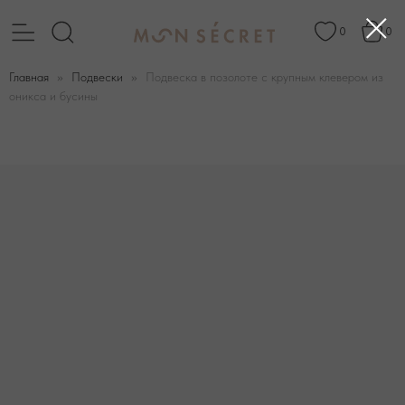
0
0
Главная
Подвески
Подвеска в позолоте с крупным клевером из
оникса и бусины