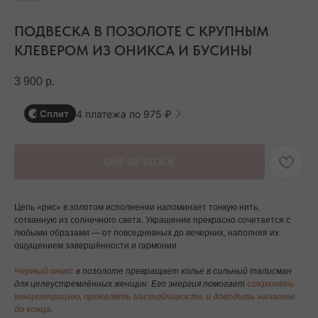
ПОДВЕСКА В ПОЗОЛОТЕ С КРУПНЫМ
КЛЕВЕРОМ ИЗ ОНИКСА И БУСИНЫ
3 900
р.
4 платежа по 975 ₽
Сплит
OUT OF STOCK
Цепь «рис» в золотом исполнении напоминает тонкую нить,
сотканную из солнечного света. Украшение прекрасно сочетается с
любыми образами — от повседневных до вечерних, наполняя их
ощущением завершённости и гармонии.
Чёрный оникс
в позолоте превращает колье в сильный талисман
для целеустремлённых женщин. Его энергия помогает
сохранять
концентрацию, проявлять настойчивость и доводить начатое
до конца
.