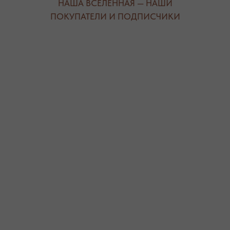
ДЛЯ КЛИЕНТА
КАТЕГОРИИ
О БРЕНДЕ
БРАСЛЕТЫ
СЕРТИФИКАТЫ
ПОД ЗАПРОС
СОТРУДНИЧЕСТВО
БРАСЛЕТЫ
ОТВЕТЫ НА ВОПРОСЫ
СЕРЬГИ
ТАБЛИЦА РАЗМЕРОВ
ПОДВЕСКИ
ПРОГРАММА ЛОЯЛЬНОСТИ
ЧОКЕРЫ
О КАМНЯХ
ГАЛСТУКИ
ДЛЯ НЕГО
ДЛЯ АКЦЕНТА
ДЛЯ МАЛЫШЕЙ
ДЛЯ ДОМА
* принадлежит компании Meta, признанной экстремистской
организацией и запрещенной на территории РФ"
ТЕЛЕФОН
ВОПРОСЫ И ПРЕДЛОЖЕНИЯ
+7 (978) 678-95-97
WELCOME@MOONSECRET.RU