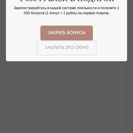
Nothing found
Зарегистрируйтесь в нашей системе лояльности и получите 1
000 бонусов (1 бонус = 1 рубль) на первую покупку.
ЗАБРАТЬ БОНУСЫ
ОФОРМЛЕНИЕ ЗАКАЗА
Добавьте украшение в корзину и введите
ЗАКРЫТЬ ЭТО ОКНО
контактную информацию.
ПОДТВЕРЖДЕНИЕ И ОПЛАТА
В течение часа с вами свяжется менеджер для
подтверждения заказа и направит ссылку на оплату
ПОДРОБНЕЕ ПРО ОПЛАТУ