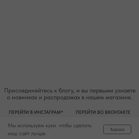
ИП Муединов Руслан Равильевич
ИНН 911005540193
Публичная оферта
ОГРНИП 324619600098571
Политика конфиденциальности
2026. Все права защищены
Разработка сайта
Мы используем куки. чтобы сделать
Задайте вопрос
Хорошо
менеджеру
наш сайт лучше.