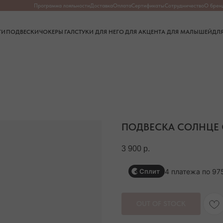
Программа лояльности
Доставка
Оплата
Сертификаты
Сотрудничество
О бренде
О камнях
Частые в
СКИ
ЧОКЕРЫ
ГАЛСТУКИ
ДЛЯ НЕГО
ДЛЯ АКЦЕНТА
ДЛЯ МАЛЫШЕЙ
ДЛЯ ДОМА
ПОДВЕСКА СОЛНЦЕ
3 900
р.
4 платежа по 97
Сплит
OUT OF STOCK