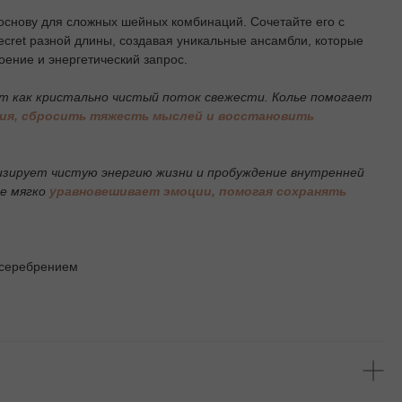
основу для сложных шейных комбинаций. Сочетайте его с
cret разной длины, создавая уникальные ансамбли, которые
ение и энергетический запрос.
т как кристально чистый поток свежести. Колье помогает
ия, сбросить тяжесть мыслей и восстановить
изирует чистую энергию жизни и пробуждение внутренней
ие мягко
уравновешивает эмоции, помогая сохранять
осеребрением