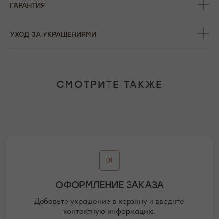
ГАРАНТИЯ
ОФОРМЛЕНИЕ ЗАКАЗА
Добавьте украшение в корзину и введите
контактную информацию.
УХОД ЗА УКРАШЕНИЯМИ
ПОДТВЕРЖДЕНИЕ И ОПЛАТА
СМОТРИТЕ ТАКЖЕ
В течение часа с вами свяжется менеджер для
подтверждения заказа и направит ссылку на оплату
ПОДРОБНЕЕ ПРО ОПЛАТУ
ДОСТАВКА ТОВАРА
Доставка производится курьером транспортной
компании ( СДЭК и почта россии). С вами свяжутся
непосредственно перед доставкой
ПОДРОБНЕЕ ПРО ДОСТАВКУ