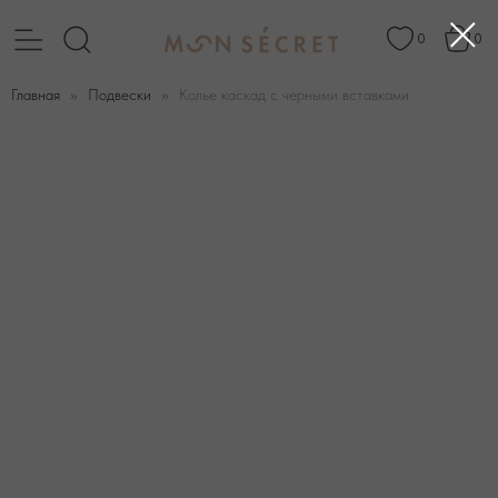
0
0
Главная
Подвески
Колье каскад с черными вставками