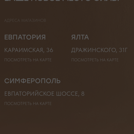
ЧОКЕРЫ
О КАМНЯХ
ГАЛСТУКИ
ДЛЯ НЕГО
ДЛЯ АКЦЕНТА
ДЛЯ МАЛЫШЕЙ
ДЛЯ ДОМА
* принадлежит компании Meta, признанной экстремистской
организацией и запрещенной на территории РФ"
ТЕЛЕФОН
ВОПРОСЫ И ПРЕДЛОЖЕНИЯ
+7 (978) 678-95-97
WELCOME@MOONSECRET.RU
ИП Муединов Руслан Равильевич
ИНН 911005540193
Публичная оферта
ОГРНИП 324619600098571
Политика конфиденциальности
2026. Все права защищены
Разработка сайта