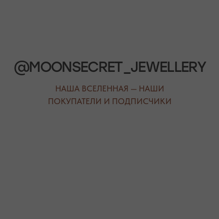
РЕЖИМ РАБОТЫ
ТЕЛЕФОН
ЕЖЕДНЕВНО
+7 (978) 678-95-97
С 10:00 ДО 21:00
МЕССЕНДЖЕРЫ
TELEGRAM
MAX
АВТОРСКИЕ УКРАШЕНИЯ
С НАТУРАЛЬНЫМИ КАМНЯМИ
ДЛЯ КЛИЕНТА
КАТЕГОРИИ
О БРЕНДЕ
БРАСЛЕТЫ
СЕРТИФИКАТЫ
ПОД ЗАПРОС
СОТРУДНИЧЕСТВО
БРАСЛЕТЫ
ОТВЕТЫ НА ВОПРОСЫ
СЕРЬГИ
ТАБЛИЦА РАЗМЕРОВ
ПОДВЕСКИ
ПРОГРАММА ЛОЯЛЬНОСТИ
ЧОКЕРЫ
О КАМНЯХ
ГАЛСТУКИ
ДЛЯ НЕГО
ДЛЯ АКЦЕНТА
ДЛЯ МАЛЫШЕЙ
ДЛЯ ДОМА