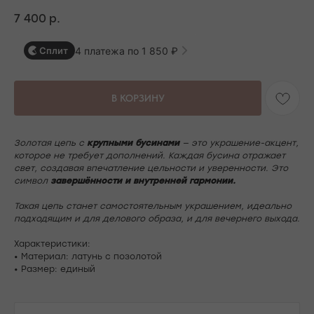
7 400
р.
4 платежа по 1 850 ₽
Сплит
В КОРЗИНУ
Золотая цепь с
крупными бусинами
— это украшение-акцент,
которое не требует дополнений. Каждая бусина отражает
свет, создавая впечатление цельности и уверенности. Это
символ
завершённости и внутренней гармонии.
Такая цепь станет самостоятельным украшением, идеально
подходящим и для делового образа, и для вечернего выхода.
Характеристики:
• Материал: латунь с позолотой
• Размер: единый