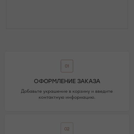
Присоединяйтесь к блогу, и вы первыми узнаете
о новинках и распродажах в нашем магазине.
ПЕРЕЙТИ В ИНСТАГРАМ*
ПЕРЕЙТИ ВО ВКОНТАКТЕ
НАШИ ОФЛАЙН-МАГАЗИНЫ —
ВАШЕ НОВОЕ МЕСТО СИЛЫ
АДРЕСА МАГАЗИНОВ