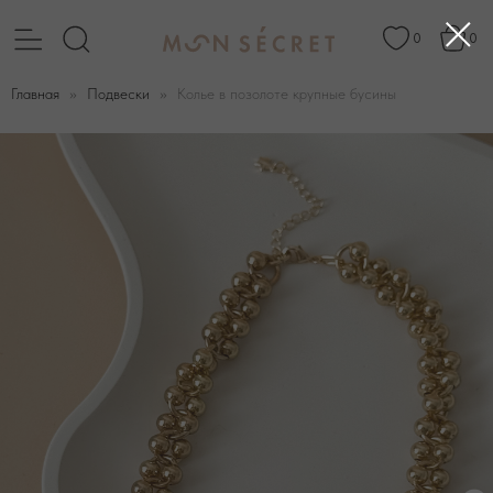
0
0
Главная
Подвески
Колье в позолоте крупные бусины