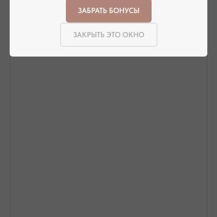
ЗАБРАТЬ БОНУСЫ
ЗАКРЫТЬ ЭТО ОКНО
ПОДТВЕРЖДЕНИЕ И ОПЛАТА
В течение часа с вами свяжется менеджер для
подтверждения заказа и направит ссылку на оплату
ПОДРОБНЕЕ ПРО ОПЛАТУ
ДОСТАВКА ТОВАРА
Доставка производится курьером транспортной
компании ( СДЭК и почта россии). С вами свяжутся
непосредственно перед доставкой
ПОДРОБНЕЕ ПРО ДОСТАВКУ