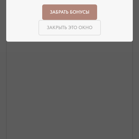
ОФОРМЛЕНИЕ ЗАКАЗА
ЗАБРАТЬ БОНУСЫ
Добавьте украшение в корзину и введите
контактную информацию.
ЗАКРЫТЬ ЭТО ОКНО
ПОДТВЕРЖДЕНИЕ И ОПЛАТА
В течение часа с вами свяжется менеджер для
подтверждения заказа и направит ссылку на оплату
ПОДРОБНЕЕ ПРО ОПЛАТУ
ДОСТАВКА ТОВАРА
Доставка производится курьером транспортной
компании ( СДЭК и почта россии). С вами свяжутся
непосредственно перед доставкой
ПОДРОБНЕЕ ПРО ДОСТАВКУ