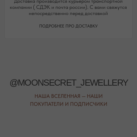
РЕЖИМ РАБОТЫ
ТЕЛЕФОН
ЕЖЕДНЕВНО
+7 (978) 678-95-97
С 10:00 ДО 21:00
МЕССЕНДЖЕРЫ
TELEGRAM
MAX
АВТОРСКИЕ УКРАШЕНИЯ
С НАТУРАЛЬНЫМИ КАМНЯМИ
ДЛЯ КЛИЕНТА
КАТЕГОРИИ
О БРЕНДЕ
БРАСЛЕТЫ
СЕРТИФИКАТЫ
ПОД ЗАПРОС
СОТРУДНИЧЕСТВО
БРАСЛЕТЫ
ОТВЕТЫ НА ВОПРОСЫ
СЕРЬГИ