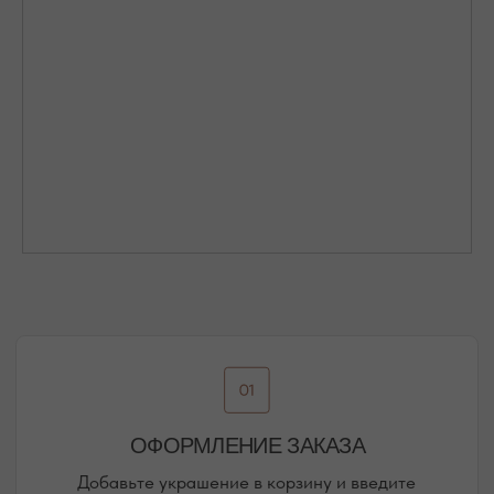
Присоединяйтесь к блогу, и вы первыми узнаете
о новинках и распродажах в нашем магазине.
ПЕРЕЙТИ В ИНСТАГРАМ*
ПЕРЕЙТИ ВО ВКОНТАКТЕ
НАШИ ОФЛАЙН-МАГАЗИНЫ —