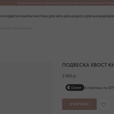
Программа лояльности
Доставка
Оплата
Сертификаты
Сотрудничество
О бренде
О камнях
Частые в
СКИ
ЧОКЕРЫ
ГАЛСТУКИ
ДЛЯ НЕГО
ДЛЯ АКЦЕНТА
ДЛЯ МАЛЫШЕЙ
ДЛЯ ДОМА
ром на тонкой цепи
ПОДВЕСКА ХВОСТ К
3 900
р.
4 платежа по 97
Сплит
В КОРЗИНУ