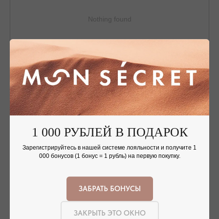
Nothing found
ОФОРМЛЕНИЕ ЗАКАЗА
Добавьте украшение в корзину и введите
1 000 РУБЛЕЙ В ПОДАРОК
контактную информацию.
Зарегистрируйтесь в нашей системе лояльности и получите 1
000 бонусов (1 бонус = 1 рубль) на первую покупку.
ЗАБРАТЬ БОНУСЫ
ПОДТВЕРЖДЕНИЕ И ОПЛАТА
В течение часа с вами свяжется менеджер для
подтверждения заказа и направит ссылку на оплату
ЗАКРЫТЬ ЭТО ОКНО