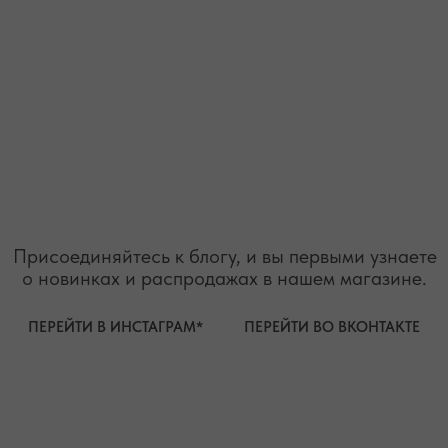
организацией и запрещенной на территории РФ"
ТЕЛЕФОН
ВОПРОСЫ И ПРЕДЛОЖЕНИЯ
+7 (978) 678-95-97
WELCOME@MOONSECRET.RU
ИП Муединов Руслан Равильевич
ИНН 911005540193
Публичная оферта
ОГРНИП 324619600098571
Политика конфиденциальности
2026. Все права защищены
Разработка сайта