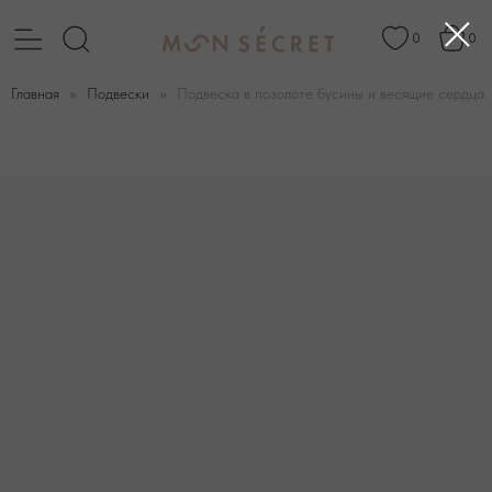
0
0
Главная
Подвески
Подвеска в позолоте бусины и весящие сердца