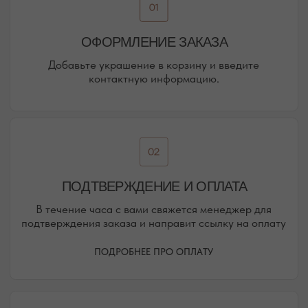
о новинках и распродажах в нашем магазине.
ПЕРЕЙТИ В ИНСТАГРАМ*
ПЕРЕЙТИ ВО ВКОНТАКТЕ
НАШИ ОФЛАЙН-МАГАЗИНЫ —
ВАШЕ НОВОЕ МЕСТО СИЛЫ
АДРЕСА МАГАЗИНОВ
ЕВПАТОРИЯ
ЯЛТА
КАРАИМСКАЯ, 36
ДРАЖИНСКОГО, 31Г
ПОСМОТРЕТЬ НА КАРТЕ
ПОСМОТРЕТЬ НА КАРТЕ
СИМФЕРОПОЛЬ
ЕВПАТОРИЙСКОЕ ШОССЕ, 8