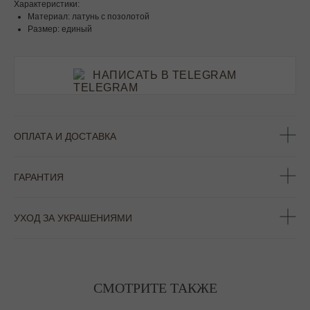
Характеристики:
Материал: латунь с позолотой
Размер: единый
НАПИСАТЬ В TELEGRAM
ОПЛАТА И ДОСТАВКА
ГАРАНТИЯ
УХОД ЗА УКРАШЕНИЯМИ
СМОТРИТЕ ТАКЖЕ