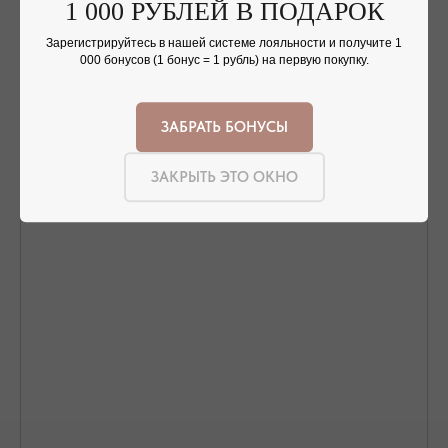
1 000 РУБЛЕЙ В ПОДАРОК
Зарегистрируйтесь в нашей системе лояльности и получите 1
Nothing found
000 бонусов (1 бонус = 1 рубль) на первую покупку.
ЗАБРАТЬ БОНУСЫ
ОФОРМЛЕНИЕ ЗАКАЗА
ЗАКРЫТЬ ЭТО ОКНО
Добавьте украшение в корзину и введите
контактную информацию.
ПОДТВЕРЖДЕНИЕ И ОПЛАТА
В течение часа с вами свяжется менеджер для
подтверждения заказа и направит ссылку на оплату
ПОДРОБНЕЕ ПРО ОПЛАТУ