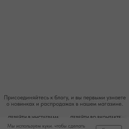
+7 (978) 678-95-97
WELCOME@MOONSECRET.RU
ИП Муединов Руслан Равильевич
ИНН 911005540193
Публичная оферта
ОГРНИП 324619600098571
Политика конфиденциальности
2026. Все права защищены
Разработка сайта
Мы используем куки. чтобы сделать
Задайте вопрос