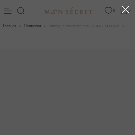
0
0
Главная
Подвески
Галстук в позолоте кольцо и мини цирконы