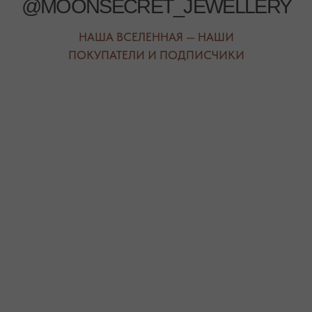
С НАТУРАЛЬНЫМИ КАМНЯМИ
ДЛЯ КЛИЕНТА
КАТЕГОРИИ
О БРЕНДЕ
БРАСЛЕТЫ
СЕРТИФИКАТЫ
ПОД ЗАПРОС
СОТРУДНИЧЕСТВО
БРАСЛЕТЫ
ОТВЕТЫ НА ВОПРОСЫ
СЕРЬГИ
ТАБЛИЦА РАЗМЕРОВ
ПОДВЕСКИ
ПРОГРАММА ЛОЯЛЬНОСТИ
ЧОКЕРЫ
О КАМНЯХ
ГАЛСТУКИ
ДЛЯ НЕГО
ДЛЯ АКЦЕНТА
ДЛЯ МАЛЫШЕЙ
ДЛЯ ДОМА
* принадлежит компании Meta, признанной экстремистской
организацией и запрещенной на территории РФ"
ТЕЛЕФОН
ВОПРОСЫ И ПРЕДЛОЖЕНИЯ