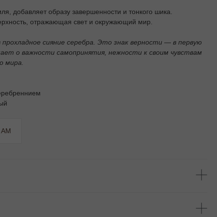
ля, добавляет образу завершенности и тонкого шика.
рхность, отражающая свет и окружающий мир.
в прохладное сияние серебра. Это знак верности — в первую
инает о важности самопринятия, нежности к своим чувствам
о мира.
серебреннием
мый
RAM