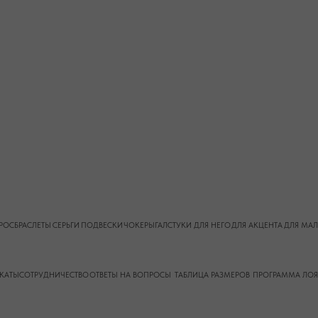
РУДНИЧЕСТВО
ОТВЕТЫ НА ВОПРОСЫ
ТАБЛИЦА РАЗМЕРОВ
ПРОГРАММА ЛОЯЛЬНОСТИ
О КАМН
й экстремистской организацией и запрещенной на территории РФ"
Публичная оферта
Пол
ИНН
ОГРНИП 324619600098571
911005540193