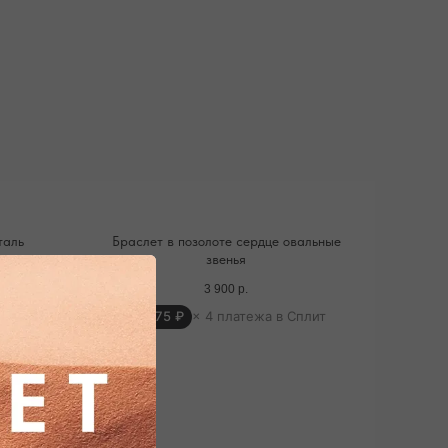
таль
Браслет в позолоте сердце овальные
звенья
3 900
р.
плит
975 ₽
× 4 платежа в Сплит
ДОСТАВКА ТОВАРА
водится курьером транспортной компании
и почта россии). С вами свяжутся
средственно перед доставкой
ПОДРОБНЕЕ ПРО ДОСТАВКУ