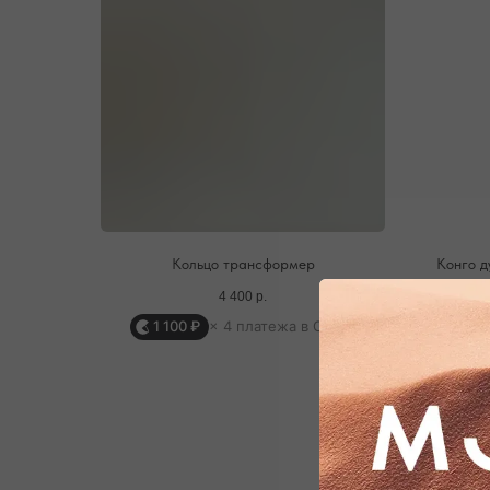
Кольцо трансформер
Конго д
4 400
р.
1 100 ₽
× 4 платежа в Сплит
ОФОРМЛЕНИЕ ЗАКАЗА
Добавьте украшение в корзину и введите
контактную информацию.