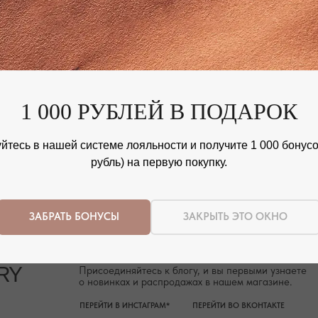
1 000 РУБЛЕЙ В ПОДАРОК
Присоединяйтесь к блогу, и вы первыми узнаете
о новинках и распродажах в нашем магазине.
ПЕРЕЙТИ В ИНСТАГРАМ*
ПЕРЕЙТИ ВО ВКОНТАКТЕ
йтесь в нашей системе лояльности и получите 1 000 бонусов
рубль) на первую покупку.
ЗАБРАТЬ БОНУСЫ
ЗАКРЫТЬ ЭТО ОКНО