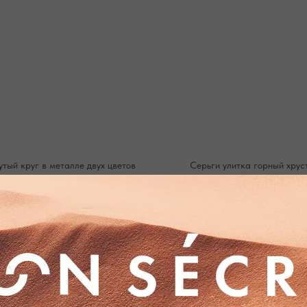
утый круг в металле двух цветов
Серьги улитка горный хрус
3 500
р.
3 900
р.
875 ₽
× 4 платежа в Сплит
975 ₽
× 4 платежа в С
ПОДТВЕРЖДЕНИЕ И ОПЛАТА
В течение часа с вами свяжется менеджер для
Доставка произ
подтверждения заказа и направит ссылку на оплату
( СДЭК 
непо
ПОДРОБНЕЕ ПРО ОПЛАТУ