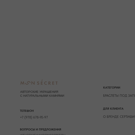
О БРЕНДЕ
СЕРТИФИКАТЫ
СОТ
+7 (978) 678-95-97
ВОПРОСЫ И ПРЕДЛОЖЕНИЯ
WELCOME@MOONSECRET.RU
* принадлежит компании Meta, признанно
2026. Все права защищены
ИП Муединов Руслан Равильевич