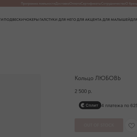
Программа лояльности
Доставка
Оплата
Сертификаты
Сотрудничество
О бренде
О камнях
Частые в
СКИ
ЧОКЕРЫ
ГАЛСТУКИ
ДЛЯ НЕГО
ДЛЯ АКЦЕНТА
ДЛЯ МАЛЫШЕЙ
ДЛЯ ДОМА
Кольцо ЛЮБОВЬ
2 500
р.
4 платежа по 62
Сплит
OUT OF STOCK