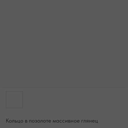
БЕСПЛАТНАЯ ДОСТАВКА ПО РФ ПРИ ЗАКАЗЕ ОТ 10 000 РУБЛЕЙ
Кольцо в позолоте массивное глянец