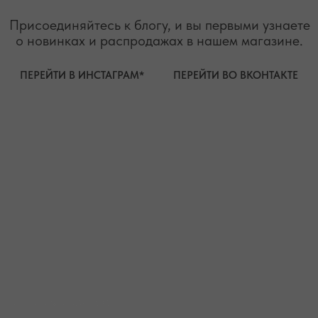
ЧОКЕРЫ
О КАМНЯХ
ГАЛСТУКИ
ДЛЯ НЕГО
ДЛЯ АКЦЕНТА
ДЛЯ МАЛЫШЕЙ
ДЛЯ ДОМА
* принадлежит компании Meta, признанной экстремистской
организацией и запрещенной на территории РФ"
ТЕЛЕФОН
ВОПРОСЫ И ПРЕДЛОЖЕНИЯ
+7 (978) 678-95-97
WELCOME@MOONSECRET.RU
ИП Муединов Руслан Равильевич
ИНН 911005540193
Публичная оферта
ОГРНИП 324619600098571
Политика конфиденциальности
2026. Все права защищены
Разработка сайта