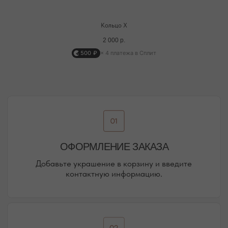
Кольцо X
2 000
р.
500 ₽
× 4 платежа в Сплит
@MOONSECRET_JEWELLERY
НАША ВСЕЛЕННАЯ — НАШИ
ПОКУПАТЕЛИ И ПОДПИСЧИКИ