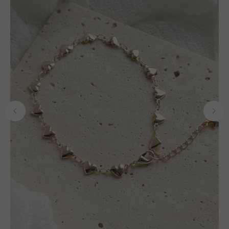
ОФОРМЛЕНИЕ ЗАКАЗА
Добавьте украшение в корзину и введите
контактную информацию.
ПОДТВЕРЖДЕНИЕ И ОПЛАТА
В течение часа с вами свяжется менеджер для
подтверждения заказа и направит ссылку на оплату
ПОДРОБНЕЕ ПРО ОПЛАТУ
ДОСТАВКА ТОВАРА
Доставка производится курьером транспортной
компании ( СДЭК и почта россии). С вами свяжутся
непосредственно перед доставкой