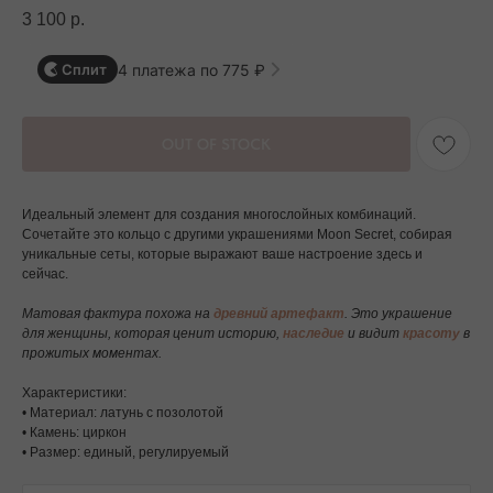
3 100
р.
4 платежа по 775 ₽
Сплит
OUT OF STOCK
Идеальный элемент для создания многослойных комбинаций.
Сочетайте это кольцо с другими украшениями Moon Secret, собирая
уникальные сеты, которые выражают ваше настроение здесь и
сейчас.
Матовая фактура похожа на
древний артефакт
. Это украшение
для женщины, которая ценит историю,
наследие
и видит
красоту
в
прожитых моментах.
Характеристики:
• Материал: латунь с позолотой
• Камень: циркон
• Размер: единый, регулируемый