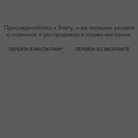
БРАСЛЕТЫ
ОТВЕТЫ НА ВОПРОСЫ
СЕРЬГИ
ТАБЛИЦА РАЗМЕРОВ
ПОДВЕСКИ
ПРОГРАММА ЛОЯЛЬНОСТИ
ЧОКЕРЫ
О КАМНЯХ
ГАЛСТУКИ
ДЛЯ НЕГО
ДЛЯ АКЦЕНТА
ДЛЯ МАЛЫШЕЙ
ДЛЯ ДОМА
* принадлежит компании Meta, признанной экстремистской
организацией и запрещенной на территории РФ"
ТЕЛЕФОН
ВОПРОСЫ И ПРЕДЛОЖЕНИЯ
+7 (978) 678-95-97
WELCOME@MOONSECRET.RU
ИП Муединов Руслан Равильевич
ИНН 911005540193
Публичная оферта
ОГРНИП 324619600098571
Политика конфиденциальности