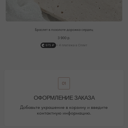
ПОДРОБНЕЕ ПРО ДОСТАВКУ
Браслет в позолоте дорожка сердец
3 900
р.
@MOONSECRET_JEWELLERY
975 ₽
× 4 платежа в Сплит
НАША ВСЕЛЕННАЯ — НАШИ
ПОКУПАТЕЛИ И ПОДПИСЧИКИ