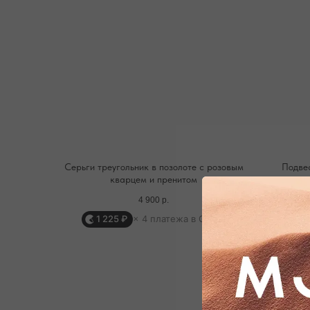
Серьги треугольник в позолоте с розовым
Подве
кварцем и пренитом
4 900
р.
1 225 ₽
× 4 платежа в Сплит
1
ОФОРМЛЕНИЕ ЗАКАЗА
Добавьте украшение в корзину и введите
контактную информацию.