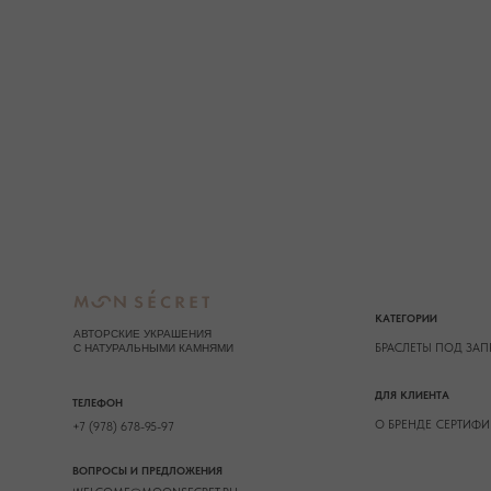
О БРЕНДЕ
СЕРТИФИКАТЫ
СОТ
+7 (978) 678-95-97
ВОПРОСЫ И ПРЕДЛОЖЕНИЯ
WELCOME@MOONSECRET.RU
* принадлежит компании Meta, признанно
2026. Все права защищены
ИП Муединов Руслан Равильевич