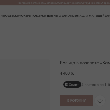
Программа лояльности
Доставка
Оплата
Сертификаты
Сотрудничество
О бренде
О камнях
Частые в
СКИ
ЧОКЕРЫ
ГАЛСТУКИ
ДЛЯ НЕГО
ДЛЯ АКЦЕНТА
ДЛЯ МАЛЫШЕЙ
ДЛЯ ДОМА
Кольцо в позолоте «Ка
4 400
р.
4 платежа по 1 1
Сплит
В КОРЗИНУ