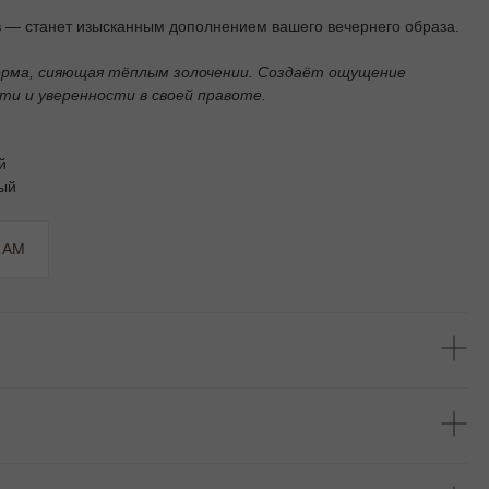
 — станет изысканным дополнением вашего вечернего образа.
орма, сияющая тёплым золочении. Создаёт ощущение
и и уверенности в своей правоте.
й
мый
RAM