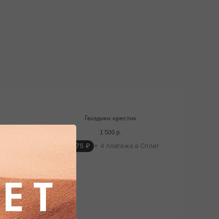
Гвоздики крестик
1 500
р.
плит
375 ₽
× 4 платежа в Сплит
ДОСТАВКА ТОВАРА
водится курьером транспортной компании
и почта россии). С вами свяжутся
средственно перед доставкой
ПОДРОБНЕЕ ПРО ДОСТАВКУ