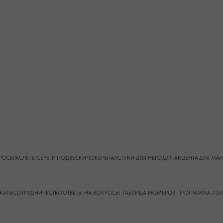
РУДНИЧЕСТВО
ОТВЕТЫ НА ВОПРОСЫ
ТАБЛИЦА РАЗМЕРОВ
ПРОГРАММА ЛОЯЛЬНОСТИ
О КАМН
й экстремистской организацией и запрещенной на территории РФ"
Публичная оферта
Пол
ИНН
ОГРНИП 324619600098571
911005540193