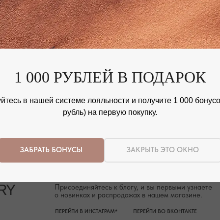
1 000 РУБЛЕЙ В ПОДАРОК
Присоединяйтесь к блогу, и вы первыми узнаете
о новинках и распродажах в нашем магазине.
ПЕРЕЙТИ В ИНСТАГРАМ*
ПЕРЕЙТИ ВО ВКОНТАКТЕ
йтесь в нашей системе лояльности и получите 1 000 бонусов
рубль) на первую покупку.
ЗАБРАТЬ БОНУСЫ
ЗАКРЫТЬ ЭТО ОКНО