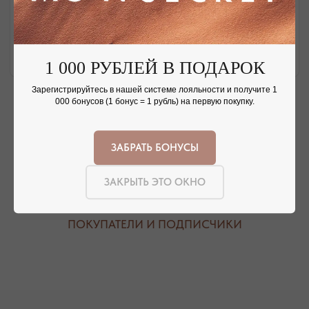
НАШИ ОФЛАЙН-МАГАЗИНЫ —
ВАШЕ НОВОЕ МЕСТО СИЛЫ
1 000 РУБЛЕЙ В ПОДАРОК
АДРЕСА МАГАЗИНОВ
Зарегистрируйтесь в нашей системе лояльности и получите 1
000 бонусов (1 бонус = 1 рубль) на первую покупку.
ЕВПАТОРИЯ
ЯЛТА
КАРАИМСКАЯ, 36
ДРАЖИНСКОГО, 31Г
ЗАБРАТЬ БОНУСЫ
ПОСМОТРЕТЬ НА КАРТЕ
ПОСМОТРЕТЬ НА КАРТЕ
ЗАКРЫТЬ ЭТО ОКНО
СИМФЕРОПОЛЬ
ЕВПАТОРИЙСКОЕ ШОССЕ, 8
ПОСМОТРЕТЬ НА КАРТЕ