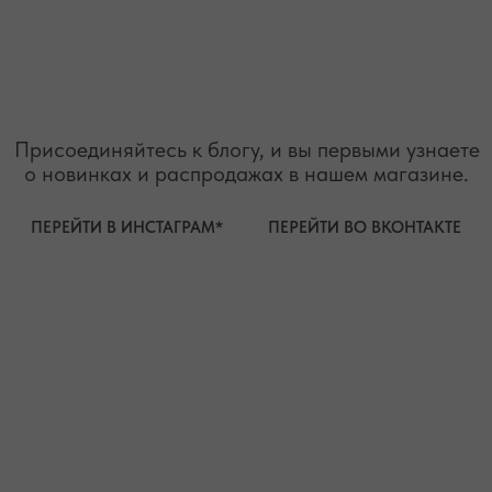
О БРЕНДЕ
БРАСЛЕТЫ
СЕРТИФИКАТЫ
ПОД ЗАПРОС
СОТРУДНИЧЕСТВО
БРАСЛЕТЫ
ОТВЕТЫ НА ВОПРОСЫ
СЕРЬГИ
ТАБЛИЦА РАЗМЕРОВ
ПОДВЕСКИ
ПРОГРАММА ЛОЯЛЬНОСТИ
ЧОКЕРЫ
О КАМНЯХ
ГАЛСТУКИ
ДЛЯ НЕГО
ДЛЯ АКЦЕНТА
ДЛЯ МАЛЫШЕЙ
ДЛЯ ДОМА
* принадлежит компании Meta, признанной экстремистской
организацией и запрещенной на территории РФ"
ТЕЛЕФОН
ВОПРОСЫ И ПРЕДЛОЖЕНИЯ
+7 (978) 678-95-97
WELCOME@MOONSECRET.RU
ИП Муединов Руслан Равильевич
ИНН 911005540193
Публичная оферта