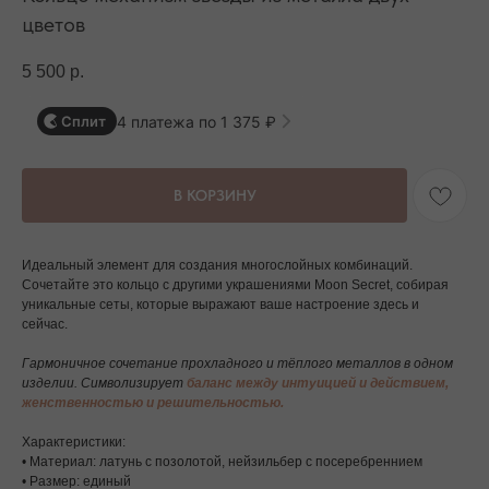
цветов
5 500
р.
4 платежа по 1 375 ₽
Сплит
В КОРЗИНУ
Идеальный элемент для создания многослойных комбинаций.
Сочетайте это кольцо с другими украшениями Moon Secret, собирая
уникальные сеты, которые выражают ваше настроение здесь и
сейчас.
Гармоничное сочетание прохладного и тёплого металлов в одном
изделии. Символизирует
баланс между интуицией и действием,
женственностью и решительностью.
Характеристики:
• Материал: латунь с позолотой, нейзильбер с посеребреннием
• Размер: единый