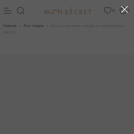
0
0
Главная
Все товары
Кольцо механизм звезды из металла двух
цветов