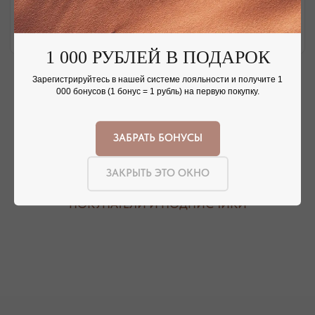
НАШИ ОФЛАЙН-МАГАЗИНЫ —
ВАШЕ НОВОЕ МЕСТО СИЛЫ
1 000 РУБЛЕЙ В ПОДАРОК
АДРЕСА МАГАЗИНОВ
Зарегистрируйтесь в нашей системе лояльности и получите 1
000 бонусов (1 бонус = 1 рубль) на первую покупку.
ЕВПАТОРИЯ
ЯЛТА
КАРАИМСКАЯ, 36
ДРАЖИНСКОГО, 31Г
ПОСМОТРЕТЬ НА КАРТЕ
ПОСМОТРЕТЬ НА КАРТЕ
ЗАБРАТЬ БОНУСЫ
СИМФЕРОПОЛЬ
ЗАКРЫТЬ ЭТО ОКНО
ЕВПАТОРИЙСКОЕ ШОССЕ, 8
ПОСМОТРЕТЬ НА КАРТЕ