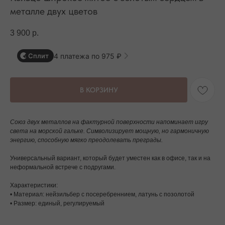
металле двух цветов
3 900
р.
4 платежа по 975 ₽
Сплит
В КОРЗИНУ
Союз двух металлов на фактурной поверхности напоминает игру
света на морской гальке. Символизирует мощную, но гармоничную
энергию, способную мягко преодолевать преграды.
Универсальный вариант, который будет уместен как в офисе, так и на
неформальной встрече с подругами.
Характеристики:
• Материал: нейзильбер с посеребреннием, латунь с позолотой
• Размер: единый, регулируемый