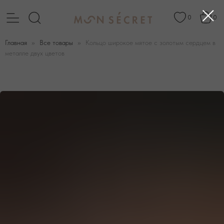
0
0
Главная
Все товары
Кольцо широкое мятое с золотым сердцем в
металле двух цветов