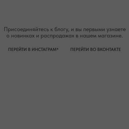
СОТРУДНИЧЕСТВО
БРАСЛЕТЫ
ОТВЕТЫ НА ВОПРОСЫ
СЕРЬГИ
ТАБЛИЦА РАЗМЕРОВ
ПОДВЕСКИ
ПРОГРАММА ЛОЯЛЬНОСТИ
ЧОКЕРЫ
О КАМНЯХ
ГАЛСТУКИ
ДЛЯ НЕГО
ДЛЯ АКЦЕНТА
ДЛЯ МАЛЫШЕЙ
ДЛЯ ДОМА
* принадлежит компании Meta, признанной экстремистской
организацией и запрещенной на территории РФ"
ТЕЛЕФОН
ВОПРОСЫ И ПРЕДЛОЖЕНИЯ
+7 (978) 678-95-97
WELCOME@MOONSECRET.RU
ИП Муединов Руслан Равильевич
ИНН 911005540193
Публичная оферта
ОГРНИП 324619600098571
Политика конфиденциальности