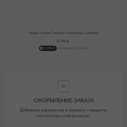
ПОДРОБНЕЕ ПРО ДОСТАВКУ
Чокер «Сила Солнца» c жемчугом с цепями
8 700
р.
@MOONSECRET_JEWELLERY
2 175 ₽
× 4 платежа в Сплит
НАША ВСЕЛЕННАЯ — НАШИ
ПОКУПАТЕЛИ И ПОДПИСЧИКИ