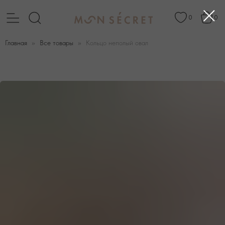
0
0
Главная
Все товары
Кольцо неполый овал