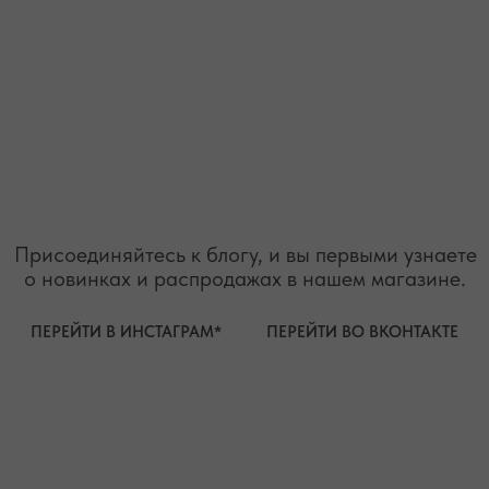
TELEGRAM
MAX
АВТОРСКИЕ УКРАШЕНИЯ
С НАТУРАЛЬНЫМИ КАМНЯМИ
ДЛЯ КЛИЕНТА
КАТЕГОРИИ
О БРЕНДЕ
БРАСЛЕТЫ
СЕРТИФИКАТЫ
ПОД ЗАПРОС
СОТРУДНИЧЕСТВО
БРАСЛЕТЫ
ОТВЕТЫ НА ВОПРОСЫ
СЕРЬГИ
ТАБЛИЦА РАЗМЕРОВ
ПОДВЕСКИ
ПРОГРАММА ЛОЯЛЬНОСТИ
ЧОКЕРЫ
О КАМНЯХ
ГАЛСТУКИ
ДЛЯ НЕГО
ДЛЯ АКЦЕНТА
ДЛЯ МАЛЫШЕЙ
ДЛЯ ДОМА