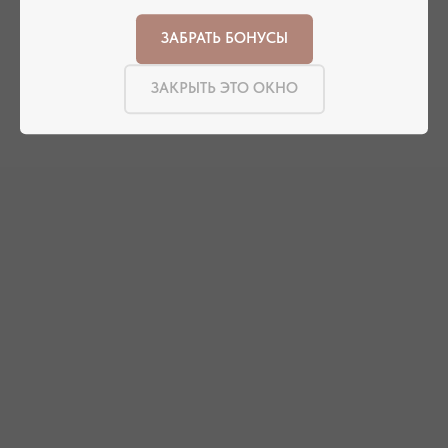
СИМФЕРОПОЛЬ
ЗАБРАТЬ БОНУСЫ
ЕВПАТОРИЙСКОЕ ШОССЕ, 8
ПОСМОТРЕТЬ НА КАРТЕ
ЗАКРЫТЬ ЭТО ОКНО
РЕЖИМ РАБОТЫ
ТЕЛЕФОН
ЕЖЕДНЕВНО
+7 (978) 678-95-97
С 10:00 ДО 21:00
МЕССЕНДЖЕРЫ