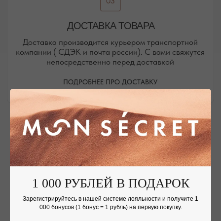
Присоединяйтесь к блогу, и вы первыми узнаете
о новинках и распродажах в нашем магазине.
ПЕРЕЙТИ В ИНСТАГРАМ*
ПЕРЕЙТИ ВО ВКОНТАКТЕ
НАШИ ОФЛАЙН-МАГАЗИНЫ —
ВАШЕ НОВОЕ МЕСТО СИЛЫ
АДРЕСА МАГАЗИНОВ
ЕВПАТОРИЯ
ЯЛТА
1 000 РУБЛЕЙ В ПОДАРОК
КАРАИМСКАЯ, 36
ДРАЖИНСКОГО, 31Г
Зарегистрируйтесь в нашей системе лояльности и получите 1
ПОСМОТРЕТЬ НА КАРТЕ
ПОСМОТРЕТЬ НА КАРТЕ
000 бонусов (1 бонус = 1 рубль) на первую покупку.