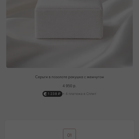
В течение часа с вами свяжется менеджер для
подтверждения заказа и направит ссылку на оплату
ПОДРОБНЕЕ ПРО ОПЛАТУ
ДОСТАВКА ТОВАРА
Доставка производится курьером транспортной
компании ( СДЭК и почта россии). С вами свяжутся
непосредственно перед доставкой
Серьги в позолоте ракушка с жемчугом
ПОДРОБНЕЕ ПРО ДОСТАВКУ
4 950
р.
1 238 ₽
× 4 платежа в Сплит
@MOONSECRET_JEWELLERY
НАША ВСЕЛЕННАЯ — НАШИ
ПОКУПАТЕЛИ И ПОДПИСЧИКИ