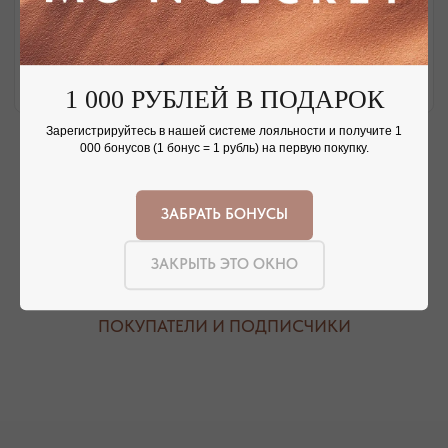
НАШИ ОФЛАЙН-МАГАЗИНЫ —
ВАШЕ НОВОЕ МЕСТО СИЛЫ
1 000 РУБЛЕЙ В ПОДАРОК
АДРЕСА МАГАЗИНОВ
Зарегистрируйтесь в нашей системе лояльности и получите 1
000 бонусов (1 бонус = 1 рубль) на первую покупку.
ЕВПАТОРИЯ
ЯЛТА
КАРАИМСКАЯ, 36
ДРАЖИНСКОГО, 31Г
ЗАБРАТЬ БОНУСЫ
ПОСМОТРЕТЬ НА КАРТЕ
ПОСМОТРЕТЬ НА КАРТЕ
ЗАКРЫТЬ ЭТО ОКНО
СИМФЕРОПОЛЬ
ЕВПАТОРИЙСКОЕ ШОССЕ, 8
ПОСМОТРЕТЬ НА КАРТЕ