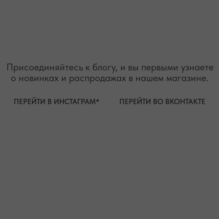
О БРЕНДЕ
БРАСЛЕТЫ
СЕРТИФИКАТЫ
ПОД ЗАПРОС
СОТРУДНИЧЕСТВО
БРАСЛЕТЫ
ОТВЕТЫ НА ВОПРОСЫ
СЕРЬГИ
ТАБЛИЦА РАЗМЕРОВ
ПОДВЕСКИ
ПРОГРАММА ЛОЯЛЬНОСТИ
ЧОКЕРЫ
О КАМНЯХ
ГАЛСТУКИ
ДЛЯ НЕГО
ДЛЯ АКЦЕНТА
ДЛЯ МАЛЫШЕЙ
ДЛЯ ДОМА
* принадлежит компании Meta, признанной экстремистской
организацией и запрещенной на территории РФ"
ТЕЛЕФОН
ВОПРОСЫ И ПРЕДЛОЖЕНИЯ
+7 (978) 678-95-97
WELCOME@MOONSECRET.RU
ИП Муединов Руслан Равильевич
ИНН 911005540193
Публичная оферта