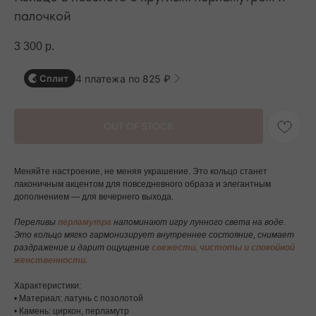
палочкой
3 300
р.
4 платежа по 825 ₽
Сплит
OUT OF STOCK
Меняйте настроение, не меняя украшение. Это кольцо станет
лаконичным акцентом для повседневного образа и элегантным
дополнением — для вечернего выхода.
Переливы
перламутра
напоминают игру лунного света на воде.
Это кольцо мягко гармонизирует внутреннее состояние, снимает
раздражение и дарит ощущение
свежести, чистоты и спокойной
женственности.
Характеристики:
• Материал: латунь с позолотой
• Камень: циркон, перламутр