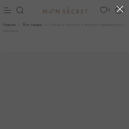
0
0
Главная
Все товары
Кольцо в позолоте с круглым перламутром и
палочкой