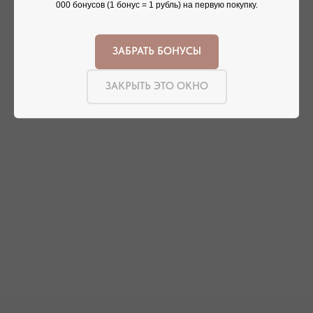
000 бонусов (1 бонус = 1 рубль) на первую покупку.
ПОСМОТРЕТЬ НА КАРТЕ
ПОСМОТРЕТЬ НА КАРТЕ
СИМФЕРОПОЛЬ
ЗАБРАТЬ БОНУСЫ
ЕВПАТОРИЙСКОЕ ШОССЕ, 8
ПОСМОТРЕТЬ НА КАРТЕ
ЗАКРЫТЬ ЭТО ОКНО
РЕЖИМ РАБОТЫ
ТЕЛЕФОН
ЕЖЕДНЕВНО
+7 (978) 678-95-97
С 10:00 ДО 21:00