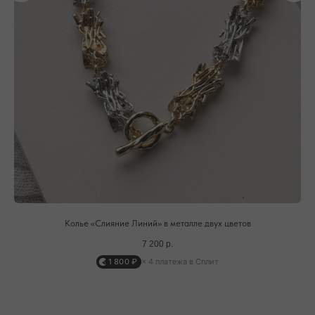
ПОДТВЕРЖДЕНИЕ И ОПЛАТА
В течение часа с вами свяжется менеджер для
подтверждения заказа и направит ссылку на оплату
ПОДРОБНЕЕ ПРО ОПЛАТУ
ДОСТАВКА ТОВАРА
Доставка производится курьером транспортной
компании ( СДЭК и почта россии). С вами свяжутся
непосредственно перед доставкой
ПОДРОБНЕЕ ПРО ДОСТАВКУ
Колье «Слияние Линий» в металле двух цветов
7 200
р.
1 800 ₽
× 4 платежа в Сплит
@MOONSECRET_JEWELLERY