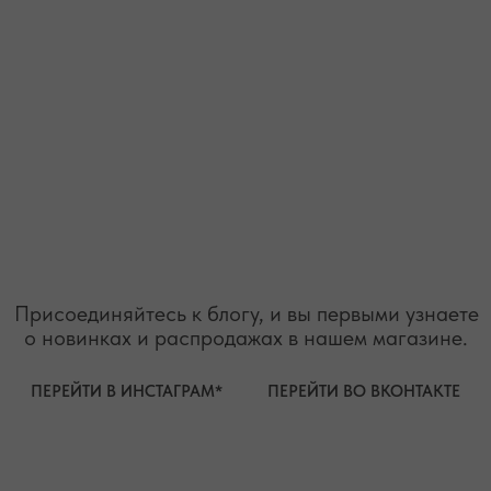
* принадлежит компании Meta, признанной экстремистской
организацией и запрещенной на территории РФ"
ТЕЛЕФОН
ВОПРОСЫ И ПРЕДЛОЖЕНИЯ
+7 (978) 678-95-97
WELCOME@MOONSECRET.RU
ИП Муединов Руслан Равильевич
ИНН 911005540193
Публичная оферта
ОГРНИП 324619600098571
Политика конфиденциальности
2026. Все права защищены
Разработка сайта