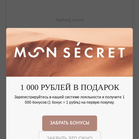
Nothing found
ОФОРМЛЕНИЕ ЗАКАЗА
1 000 РУБЛЕЙ В ПОДАРОК
Добавьте украшение в корзину и введите
контактную информацию.
Зарегистрируйтесь в нашей системе лояльности и получите 1
000 бонусов (1 бонус = 1 рубль) на первую покупку.
ЗАБРАТЬ БОНУСЫ
ПОДТВЕРЖДЕНИЕ И ОПЛАТА
В течение часа с вами свяжется менеджер для
ЗАКРЫТЬ ЭТО ОКНО
подтверждения заказа и направит ссылку на оплату