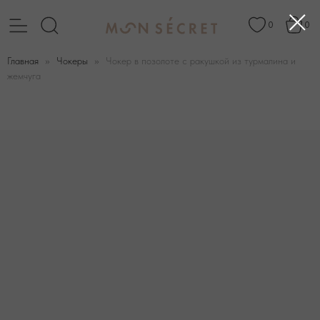
0
0
Главная
Чокеры
Чокер в позолоте с ракушкой из турмалина и
жемчуга