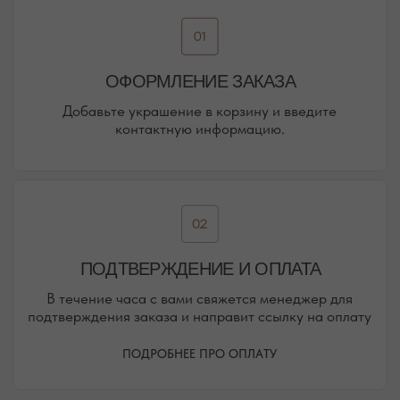
Присоединяйтесь к блогу, и вы первыми узнаете
о новинках и распродажах в нашем магазине.
ПЕРЕЙТИ В ИНСТАГРАМ*
ПЕРЕЙТИ ВО ВКОНТАКТЕ
НАШИ ОФЛАЙН-МАГАЗИНЫ —
ВАШЕ НОВОЕ МЕСТО СИЛЫ
АДРЕСА МАГАЗИНОВ
ЕВПАТОРИЯ
ЯЛТА
КАРАИМСКАЯ, 36
ДРАЖИНСКОГО, 31Г
ПОСМОТРЕТЬ НА КАРТЕ
ПОСМОТРЕТЬ НА КАРТЕ
СИМФЕРОПОЛЬ