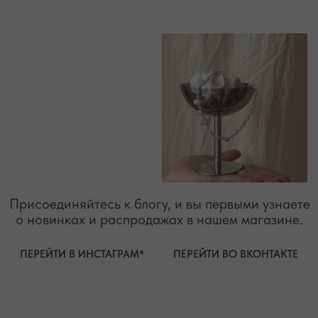
* принадлежит компании Meta, признанной экстремистской
организацией и запрещенной на территории РФ"
ТЕЛЕФОН
ВОПРОСЫ И ПРЕДЛОЖЕНИЯ
+7 (978) 678-95-97
WELCOME@MOONSECRET.RU
ИП Муединов Руслан Равильевич
ИНН 911005540193
Публичная оферта
ОГРНИП 324619600098571
Политика конфиденциальности
2026. Все права защищены
Разработка сайта