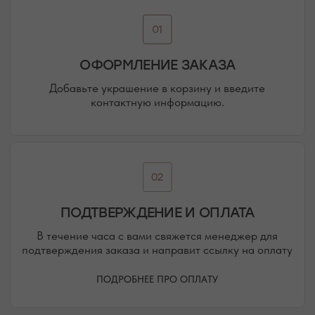
Присоединяйтесь к блогу, и вы первыми узнаете
о новинках и распродажах в нашем магазине.
ПЕРЕЙТИ В ИНСТАГРАМ*
ПЕРЕЙТИ ВО ВКОНТАКТЕ
НАШИ ОФЛАЙН-МАГАЗИНЫ —
ВАШЕ НОВОЕ МЕСТО СИЛЫ
АДРЕСА МАГАЗИНОВ
ЕВПАТОРИЯ
ЯЛТА
КАРАИМСКАЯ, 36
ДРАЖИНСКОГО, 31Г
ПОСМОТРЕТЬ НА КАРТЕ
ПОСМОТРЕТЬ НА КАРТЕ
СИМФЕРОПОЛЬ