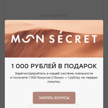
Nothing found
ОФОРМЛЕНИЕ ЗАКАЗА
1 000 РУБЛЕЙ В ПОДАРОК
Добавьте украшение в корзину и введите
контактную информацию.
Зарегистрируйтесь в нашей системе лояльности
и получите 1 000 бонусов (1 бонус = 1 рубль) на первую
покупку.
ЗАБРАТЬ БОНУСЫ
ПОДТВЕРЖДЕНИЕ И ОПЛАТА
В течение часа с вами свяжется менеджер для
подтверждения заказа и направит ссылку на оплату