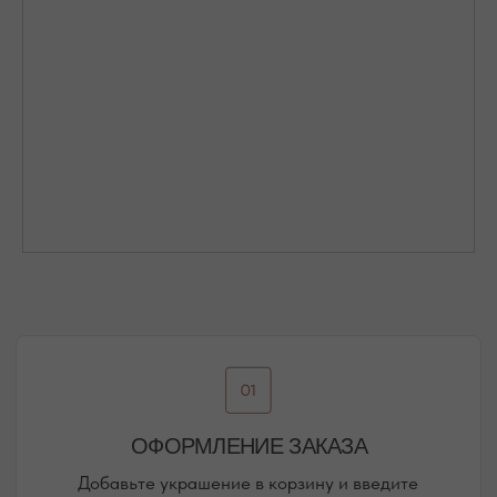
Присоединяйтесь к блогу, и вы первыми узнаете
о новинках и распродажах в нашем магазине.
ПЕРЕЙТИ В ИНСТАГРАМ*
ПЕРЕЙТИ ВО ВКОНТАКТЕ
НАШИ ОФЛАЙН-МАГАЗИНЫ —