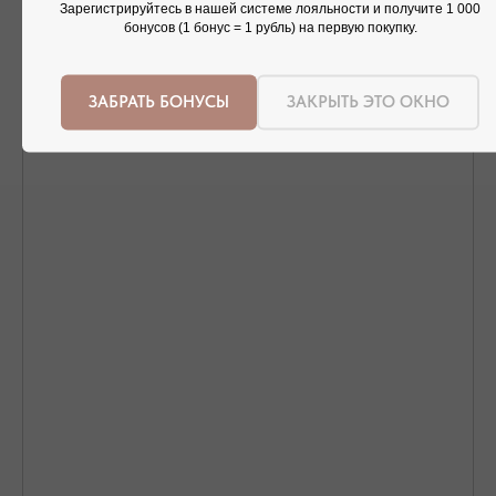
Зарегистрируйтесь в нашей системе лояльности и получите 1 000
бонусов (1 бонус = 1 рубль) на первую покупку.
ОФОРМЛЕНИЕ ЗАКАЗА
Добавьте украшение в корзину и введите
контактную информацию.
ЗАБРАТЬ БОНУСЫ
ЗАКРЫТЬ ЭТО ОКНО
ПОДТВЕРЖДЕНИЕ И ОПЛАТА
В течение часа с вами свяжется менеджер для
подтверждения заказа и направит ссылку на оплату
ПОДРОБНЕЕ ПРО ОПЛАТУ
ДОСТАВКА ТОВАРА
Доставка производится курьером транспортной
компании ( СДЭК и почта россии). С вами свяжутся
непосредственно перед доставкой
ПОДРОБНЕЕ ПРО ДОСТАВКУ