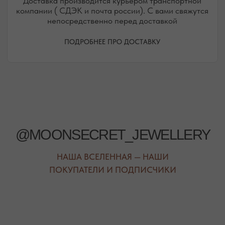
РЕЖИМ РАБОТЫ
ТЕЛЕФОН
ЕЖЕДНЕВНО
+7 (978) 678-95-97
С 10:00 ДО 21:00
МЕССЕНДЖЕРЫ
TELEGRAM
MAX
АВТОРСКИЕ УКРАШЕНИЯ
С НАТУРАЛЬНЫМИ КАМНЯМИ
ДЛЯ КЛИЕНТА
КАТЕГОРИИ
О БРЕНДЕ
БРАСЛЕТЫ
СЕРТИФИКАТЫ
ПОД ЗАПРОС
СОТРУДНИЧЕСТВО
БРАСЛЕТЫ
ОТВЕТЫ НА ВОПРОСЫ
СЕРЬГИ