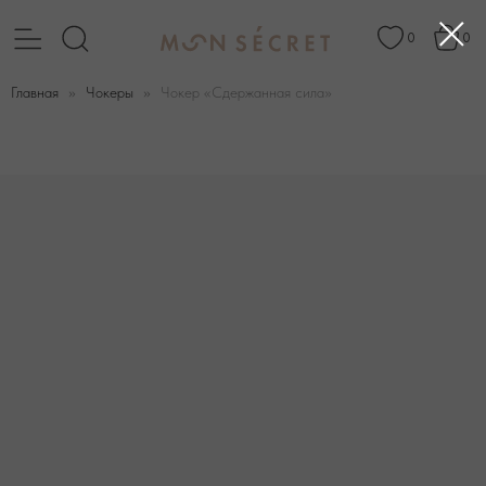
0
0
Главная
Чокеры
Чокер «Сдержанная сила»