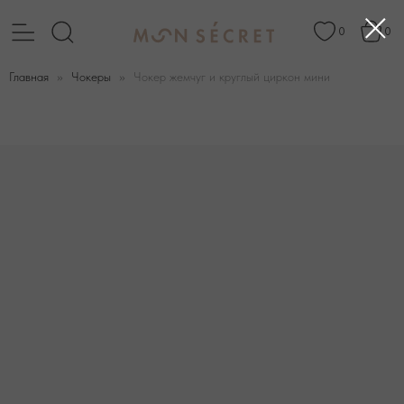
0
0
Главная
Чокеры
Чокер жемчуг и круглый циркон мини