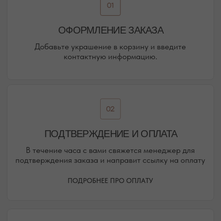
о новинках и распродажах в нашем магазине.
ПЕРЕЙТИ В ИНСТАГРАМ*
ПЕРЕЙТИ ВО ВКОНТАКТЕ
НАШИ ОФЛАЙН-МАГАЗИНЫ —
ВАШЕ НОВОЕ МЕСТО СИЛЫ
АДРЕСА МАГАЗИНОВ
ЕВПАТОРИЯ
ЯЛТА
КАРАИМСКАЯ, 36
ДРАЖИНСКОГО, 31Г
ПОСМОТРЕТЬ НА КАРТЕ
ПОСМОТРЕТЬ НА КАРТЕ
СИМФЕРОПОЛЬ
ЕВПАТОРИЙСКОЕ ШОССЕ, 8