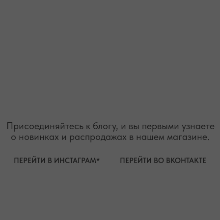
организацией и запрещенной на территории РФ"
ТЕЛЕФОН
ВОПРОСЫ И ПРЕДЛОЖЕНИЯ
+7 (978) 678-95-97
WELCOME@MOONSECRET.RU
ИП Муединов Руслан Равильевич
ИНН 911005540193
Публичная оферта
ОГРНИП 324619600098571
Политика конфиденциальности
2026. Все права защищены
Разработка сайта