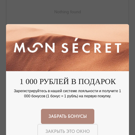
Nothing found
ОФОРМЛЕНИЕ ЗАКАЗА
Добавьте украшение в корзину и введите
1 000 РУБЛЕЙ В ПОДАРОК
контактную информацию.
Зарегистрируйтесь в нашей системе лояльности и получите 1
000 бонусов (1 бонус = 1 рубль) на первую покупку.
ЗАБРАТЬ БОНУСЫ
ПОДТВЕРЖДЕНИЕ И ОПЛАТА
В течение часа с вами свяжется менеджер для
подтверждения заказа и направит ссылку на оплату
ЗАКРЫТЬ ЭТО ОКНО