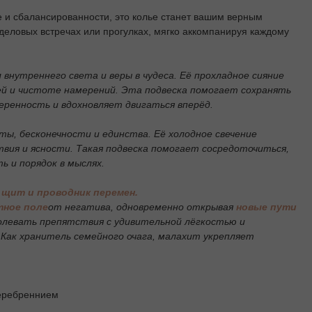
 и сбалансированности, это колье станет вашим верным
 деловых встречах или прогулках, мягко аккомпанируя каждому
 внутреннего света и веры в чудеса. Её прохладное сияние
й и чистоте намерений. Эта подвеска помогает сохранять
еренность и вдохновляет двигаться вперёд.
ы, бесконечности и единства. Её холодное свечение
вия и ясности. Такая подвеска помогает сосредоточиться,
 и порядок в мыслях.
щит и проводник перемен.
ное поле
от негатива, одновременно открывая
новые пути
левать препятствия с удивительной лёгкостью и
Как хранитель семейного очага, малахит укрепляет
серебреннием