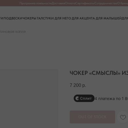
Программа лояльности
Доставка
Оплата
Сертификаты
Сотрудничество
О бренде
О камнях
Частые в
СКИ
ЧОКЕРЫ
ГАЛСТУКИ
ДЛЯ НЕГО
ДЛЯ АКЦЕНТА
ДЛЯ МАЛЫШЕЙ
ДЛЯ ДОМА
тиновая капля
ЧОКЕР «СМЫСЛЫ» И
7 200
р.
4 платежа по 1 
Сплит
OUT OF STOCK