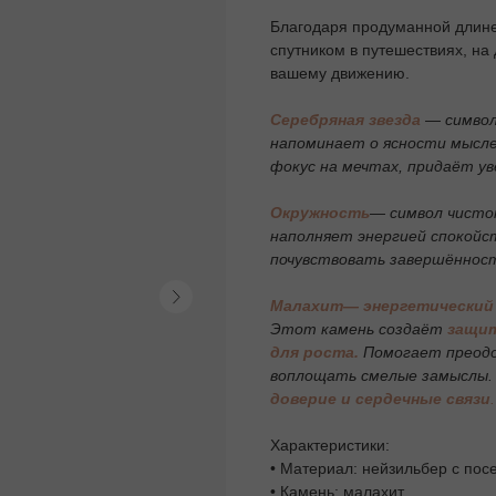
Благодаря продуманной длине
спутником в путешествиях, на
вашему движению.
Серебряная звезда
— символ
напоминает о ясности мысле
фокус на мечтах, придаёт ув
Окружность
— символ чистот
наполняет энергией спокойст
почувствовать завершённость
Малахит— энергетический 
Этот камень создаёт
защит
для роста.
Помогает преодо
воплощать смелые замыслы. 
доверие и сердечные связи
.
Характеристики:
• Материал: нейзильбер с по
• Камень: малахит