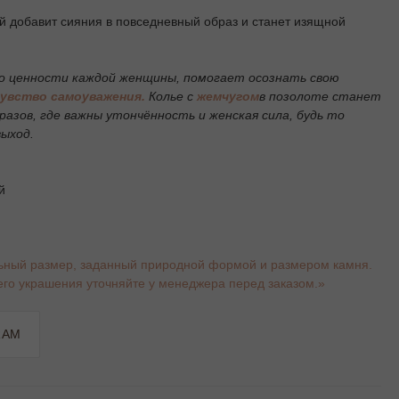
й добавит сияния в повседневный образ и станет изящной
о ценности каждой женщины, помогает осознать свою
увство самоуважения.
Колье с
жемчугом
в позолоте станет
азов, где важны утончённость и женская сила, будь то
выход.
й
ьный размер, заданный природной формой и размером камня.
го украшения уточняйте у менеджера перед заказом.»
RAM