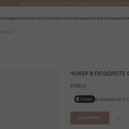
Программа лояльности
Доставка
Оплата
Сертификаты
Сотрудничество
О бренде
О камнях
Частые в
СКИ
ЧОКЕРЫ
ГАЛСТУКИ
ДЛЯ НЕГО
ДЛЯ АКЦЕНТА
ДЛЯ МАЛЫШЕЙ
ДЛЯ ДОМА
тавками
ЧОКЕР В ПОЗОЛОТЕ
8 500
р.
4 платежа по 2 1
Сплит
В КОРЗИНУ