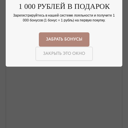
1 000 РУБЛЕЙ В ПОДАРОК
Зарегистрируйтесь в нашей системе лояльности и получите 1
Nothing found
000 бонусов (1 бонус = 1 рубль) на первую покупку.
ЗАБРАТЬ БОНУСЫ
ЗАКРЫТЬ ЭТО ОКНО
ОФОРМЛЕНИЕ ЗАКАЗА
Добавьте украшение в корзину и введите
контактную информацию.
ПОДТВЕРЖДЕНИЕ И ОПЛАТА
В течение часа с вами свяжется менеджер для
подтверждения заказа и направит ссылку на оплату
ПОДРОБНЕЕ ПРО ОПЛАТУ