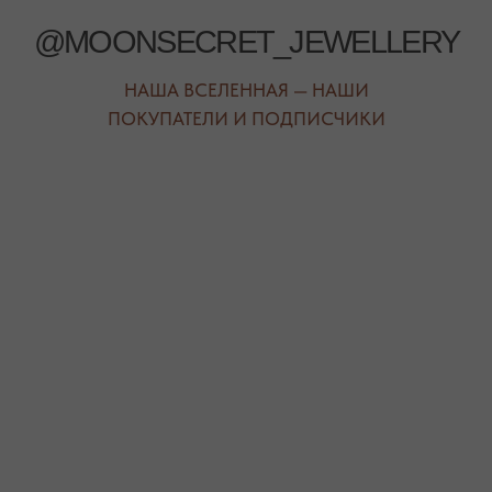
АВТОРСКИЕ УКРАШЕНИЯ
С НАТУРАЛЬНЫМИ КАМНЯМИ
ДЛЯ КЛИЕНТА
КАТЕГОРИИ
О БРЕНДЕ
БРАСЛЕТЫ
СЕРТИФИКАТЫ
ПОД ЗАПРОС
СОТРУДНИЧЕСТВО
БРАСЛЕТЫ
ОТВЕТЫ НА ВОПРОСЫ
СЕРЬГИ
ТАБЛИЦА РАЗМЕРОВ
ПОДВЕСКИ
ПРОГРАММА ЛОЯЛЬНОСТИ
ЧОКЕРЫ
О КАМНЯХ
ГАЛСТУКИ
ДЛЯ НЕГО
ДЛЯ АКЦЕНТА
ДЛЯ МАЛЫШЕЙ
ДЛЯ ДОМА
* принадлежит компании Meta, признанной экстремистской
организацией и запрещенной на территории РФ"
ТЕЛЕФОН
ВОПРОСЫ И ПРЕДЛОЖЕНИЯ