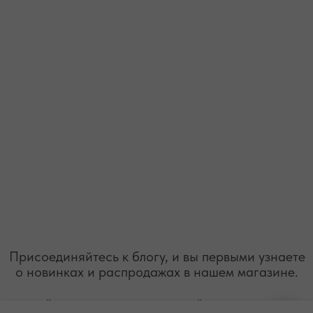
+7 (978) 678-95-97
WELCOME@MOONSECRET.RU
ИП Муединов Руслан Равильевич
ИНН 911005540193
Публичная оферта
ОГРНИП 324619600098571
Политика конфиденциальности
2026. Все права защищены
Разработка сайта