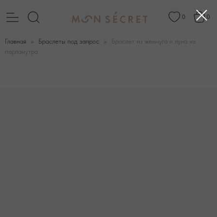
0
0
Главная
Браслеты под запрос
Браслет из жемчуга и луна из
перламутра