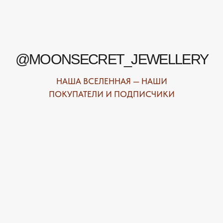
о новинках и распродажах в нашем магазине.
ПЕРЕЙТИ В ИНСТАГРАМ*
ПЕРЕЙТИ ВО ВКОНТАКТЕ
НАШИ ОФЛАЙН-МАГАЗИНЫ —
ВАШЕ НОВОЕ МЕСТО СИЛЫ
АДРЕСА МАГАЗИНОВ
ЕВПАТОРИЯ
ЯЛТА
КАРАИМСКАЯ, 36
ДРАЖИНСКОГО, 31Г
ПОСМОТРЕТЬ НА КАРТЕ
ПОСМОТРЕТЬ НА КАРТЕ
СИМФЕРОПОЛЬ