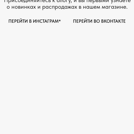
АВТОРСКИЕ УКРАШЕНИЯ
С НАТУРАЛЬНЫМИ КАМНЯМИ
ДЛЯ КЛИЕНТА
КАТЕГОРИИ
О БРЕНДЕ
БРАСЛЕТЫ
СЕРТИФИКАТЫ
ПОД ЗАПРОС
СОТРУДНИЧЕСТВО
БРАСЛЕТЫ
ОТВЕТЫ НА ВОПРОСЫ
СЕРЬГИ
ТАБЛИЦА РАЗМЕРОВ
ПОДВЕСКИ
ПРОГРАММА ЛОЯЛЬНОСТИ
ЧОКЕРЫ
О КАМНЯХ
ГАЛСТУКИ
ДЛЯ НЕГО
ДЛЯ АКЦЕНТА
ДЛЯ МАЛЫШЕЙ
ДЛЯ ДОМА