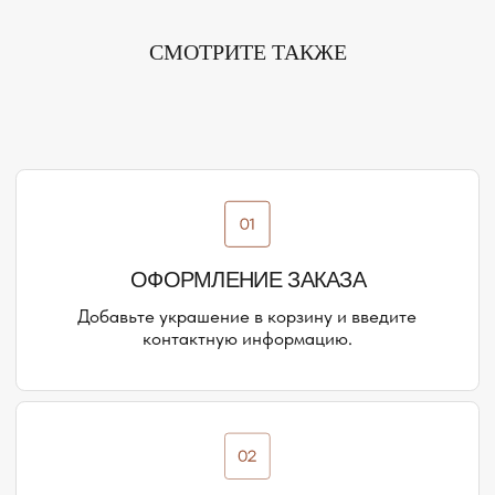
ПОДРОБНЕЕ ПРО ОПЛАТУ
СМОТРИТЕ ТАКЖЕ
ДОСТАВКА ТОВАРА
Доставка производится курьером транспортной
компании ( СДЭК и почта россии). С вами свяжутся
непосредственно перед доставкой
ПОДРОБНЕЕ ПРО ДОСТАВКУ
@MOONSECRET_JEWELLERY
НАША ВСЕЛЕННАЯ — НАШИ
ПОКУПАТЕЛИ И ПОДПИСЧИКИ