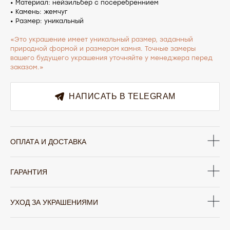
• Материал: нейзильбер с посеребреннием
• Камень: жемчуг
• Размер: уникальный
«Это украшение имеет уникальный размер, заданный
природной формой и размером камня. Точные замеры
вашего будущего украшения уточняйте у менеджера перед
заказом.»
НАПИСАТЬ В TELEGRAM
ОФОРМЛЕНИЕ ЗАКАЗА
Добавьте украшение в корзину и введите
ОПЛАТА И ДОСТАВКА
контактную информацию.
ГАРАНТИЯ
УХОД ЗА УКРАШЕНИЯМИ
ПОДТВЕРЖДЕНИЕ И ОПЛАТА
В течение часа с вами свяжется менеджер для
подтверждения заказа и направит ссылку на оплату