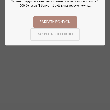
Зарегистрируйтесь в нашей системе лояльности и получите 1
000 бонусов (1 бонус = 1 рубль) на первую покупку.
ЗАБРАТЬ БОНУСЫ
ОФОРМЛЕНИЕ ЗАКАЗА
Добавьте украшение в корзину и введите
контактную информацию.
ЗАКРЫТЬ ЭТО ОКНО
ПОДТВЕРЖДЕНИЕ И ОПЛАТА
В течение часа с вами свяжется менеджер для
подтверждения заказа и направит ссылку на оплату
ПОДРОБНЕЕ ПРО ОПЛАТУ
ДОСТАВКА ТОВАРА
Доставка производится курьером транспортной