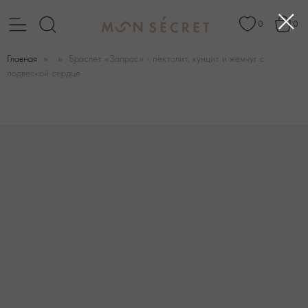
0
0
Главная
Браслет «Запрос» - пектолит, кунцит и жемчуг с
подвеской сердце