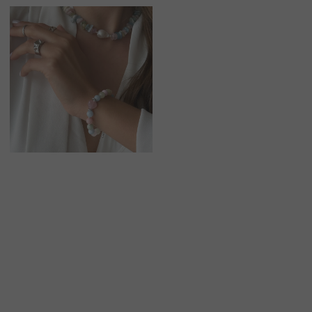
О БРЕНДЕ
БРАСЛЕТЫ
СЕРТИФИКАТЫ
ПОД ЗАПРОС
СОТРУДНИЧЕСТВО
БРАСЛЕТЫ
ОТВЕТЫ НА ВОПРОСЫ
СЕРЬГИ
ТАБЛИЦА РАЗМЕРОВ
ПОДВЕСКИ
ПРОГРАММА ЛОЯЛЬНОСТИ
ЧОКЕРЫ
О КАМНЯХ
ГАЛСТУКИ
ДЛЯ НЕГО
ДЛЯ АКЦЕНТА
ДЛЯ МАЛЫШЕЙ
ДЛЯ ДОМА
* принадлежит компании Meta, признанной экстремистской
организацией и запрещенной на территории РФ"
ТЕЛЕФОН
ВОПРОСЫ И ПРЕДЛОЖЕНИЯ
+7 (978) 678-95-97
WELCOME@MOONSECRET.RU
ИП Муединов Руслан Равильевич