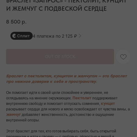
БРАСЛЕТ «ЗАПРОС» - ПЕКТОЛИТ, КУНЦИТ
И ЖЕМЧУГ С ПОДВЕСКОЙ СЕРДЦЕ
8 500
р.
4 платежа по 2 125 ₽
Сплит
OUT OF STOCK
Браслет с пектолитом, кунцитом и жемчугом — это браслет
про нежное доверие к себе и пространству.
Он помогает идти к своей цели спокойнее и увереннее, не
оглядываясь на мнение окружающих.
Пектолит
поддерживает
внутреннюю свободу и помогает отпускать сомнения,
кунцит
раскрывает сердце для нового и мягко освобождает от чувства вины, а
жемчуг
добавляет женственность, достоинство и ощущение
внутренней опоры.
Этот браслет для тех, кто готов выбирать себя, быть открытой
переменам и идти к своему — с любовью, лёгкостью и верой в