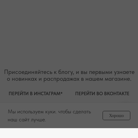
ИНН 911005540193
Публичная оферта
ОГРНИП 324619600098571
Политика конфиденциальности
2026. Все права защищены
Разработка сайта
Мы используем куки. чтобы сделать
Задайте вопрос
Хорошо
менеджеру
наш сайт лучше.