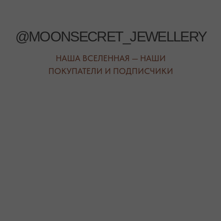
АВТОРСКИЕ УКРАШЕНИЯ
С НАТУРАЛЬНЫМИ КАМНЯМИ
ДЛЯ КЛИЕНТА
КАТЕГОРИИ
О БРЕНДЕ
БРАСЛЕТЫ
СЕРТИФИКАТЫ
ПОД ЗАПРОС
СОТРУДНИЧЕСТВО
БРАСЛЕТЫ
ОТВЕТЫ НА ВОПРОСЫ
СЕРЬГИ
ТАБЛИЦА РАЗМЕРОВ
ПОДВЕСКИ
ПРОГРАММА ЛОЯЛЬНОСТИ
ЧОКЕРЫ
О КАМНЯХ
ГАЛСТУКИ
ДЛЯ НЕГО
ДЛЯ АКЦЕНТА
ДЛЯ МАЛЫШЕЙ
ДЛЯ ДОМА
* принадлежит компании Meta, признанной экстремистской
организацией и запрещенной на территории РФ"