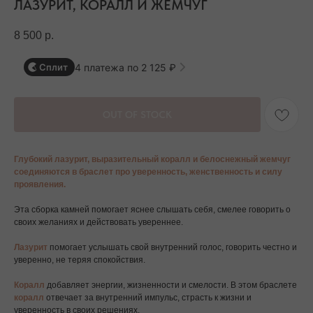
ЛАЗУРИТ, КОРАЛЛ И ЖЕМЧУГ
8 500
р.
4 платежа по 2 125 ₽
Сплит
OUT OF STOCK
Глубокий лазурит, выразительный коралл и белоснежный жемчуг
соединяются в браслет про уверенность, женственность и силу
проявления.
Эта сборка камней помогает яснее слышать себя, смелее говорить о
своих желаниях и действовать увереннее.
Лазурит
помогает услышать свой внутренний голос, говорить честно и
уверенно, не теряя спокойствия.
Коралл
добавляет энергии, жизненности и смелости. В этом браслете
коралл
отвечает за внутренний импульс, страсть к жизни и
уверенность в своих решениях.