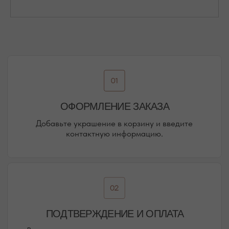
ПЕРЕЙТИ В ИНСТАГРАМ*
ПЕРЕЙТИ ВО ВКОНТАКТЕ
НАШИ ОФЛАЙН-МАГАЗИНЫ —
ВАШЕ НОВОЕ МЕСТО СИЛЫ
АДРЕСА МАГАЗИНОВ
ЕВПАТОРИЯ
ЯЛТА
КАРАИМСКАЯ, 36
ДРАЖИНСКОГО, 31Г
ПОСМОТРЕТЬ НА КАРТЕ
ПОСМОТРЕТЬ НА КАРТЕ
СИМФЕРОПОЛЬ
ЕВПАТОРИЙСКОЕ ШОССЕ, 8
ПОСМОТРЕТЬ НА КАРТЕ