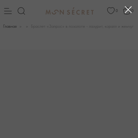
0
0
Главная
Браслет «Запрос» в позолоте - лазурит, коралл и жемчуг