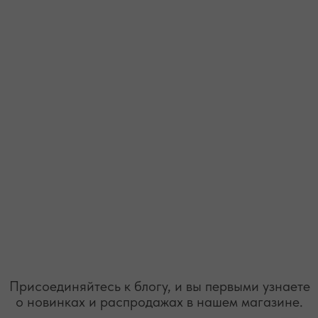
ТЕЛЕФОН
ВОПРОСЫ И ПРЕДЛОЖЕНИЯ
+7 (978) 678-95-97
WELCOME@MOONSECRET.RU
ИП Муединов Руслан Равильевич
ИНН 911005540193
Публичная оферта
ОГРНИП 324619600098571
Политика конфиденциальности
2026. Все права защищены
Разработка сайта