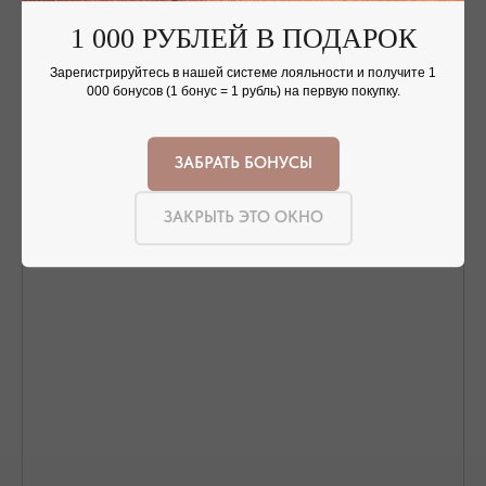
1 000 РУБЛЕЙ В ПОДАРОК
Зарегистрируйтесь в нашей системе лояльности и получите 1
000 бонусов (1 бонус = 1 рубль) на первую покупку.
Nothing found
ЗАБРАТЬ БОНУСЫ
ЗАКРЫТЬ ЭТО ОКНО
ОФОРМЛЕНИЕ ЗАКАЗА
Добавьте украшение в корзину и введите
контактную информацию.
ПОДТВЕРЖДЕНИЕ И ОПЛАТА
В течение часа с вами свяжется менеджер для
подтверждения заказа и направит ссылку на оплату
ПОДРОБНЕЕ ПРО ОПЛАТУ