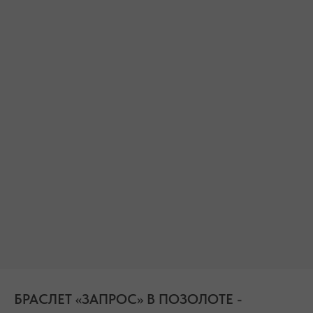
БЕСПЛАТНАЯ ДОСТАВКА ПО РФ ПРИ ЗАКАЗЕ ОТ 10 000 РУБЛЕЙ
БРАСЛЕТ «ЗАПРОС» В ПОЗОЛОТЕ -